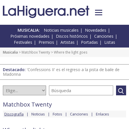
MUSICALIA:
Noticias musicales
Novedades
Próximas novedades
Discos históricos
Canciones
Festivales
Premios
Artistas
Portadas
Listas
Musicalia
>
Matchbox Twenty
> Where the light goes
Destacado:
'Confessions II' es el regreso a la pista de baile de
Madonna
Matchbox Twenty
Discografía
Noticias
Fotos
Canciones
Enlaces