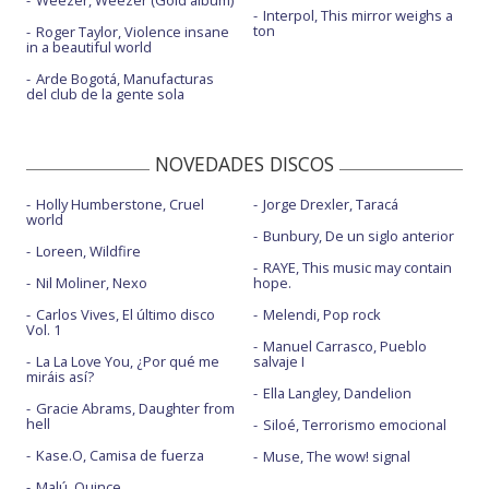
Weezer, Weezer (Gold album)
Interpol, This mirror weighs a
ton
Roger Taylor, Violence insane
in a beautiful world
Arde Bogotá, Manufacturas
del club de la gente sola
NOVEDADES DISCOS
Holly Humberstone, Cruel
Jorge Drexler, Taracá
world
Bunbury, De un siglo anterior
Loreen, Wildfire
RAYE, This music may contain
Nil Moliner, Nexo
hope.
Carlos Vives, El último disco
Melendi, Pop rock
Vol. 1
Manuel Carrasco, Pueblo
La La Love You, ¿Por qué me
salvaje I
miráis así?
Ella Langley, Dandelion
Gracie Abrams, Daughter from
hell
Siloé, Terrorismo emocional
Kase.O, Camisa de fuerza
Muse, The wow! signal
Malú, Quince