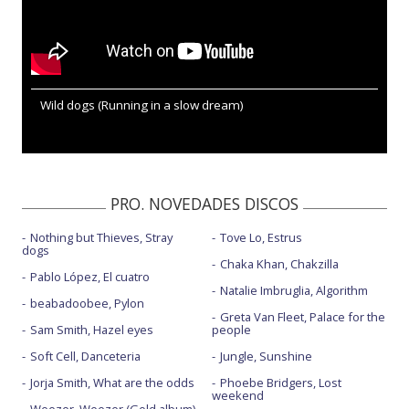
Wild dogs (Running in a slow dream)
PRO. NOVEDADES DISCOS
Nothing but Thieves, Stray
Tove Lo, Estrus
dogs
Chaka Khan, Chakzilla
Pablo López, El cuatro
Natalie Imbruglia, Algorithm
beabadoobee, Pylon
Greta Van Fleet, Palace for the
Sam Smith, Hazel eyes
people
Soft Cell, Danceteria
Jungle, Sunshine
Jorja Smith, What are the odds
Phoebe Bridgers, Lost
weekend