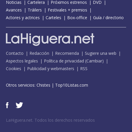
Noticias
Cartelera
Próximos estrenos
DVD
Avances
Tráilers
Festivales + premios
Actores y actrices
Carteles
Box-office
Guía / directorio
Contacto
Redacción
Recomienda
Sugiere una web
Aspectos legales
Política de privacidad
(
Cambiar
)
Cookies
Publicidad y webmasters
RSS
Otros servicios:
Chistes
|
Top10Listas.com
LaHiguera.net. Todos los derechos reservados