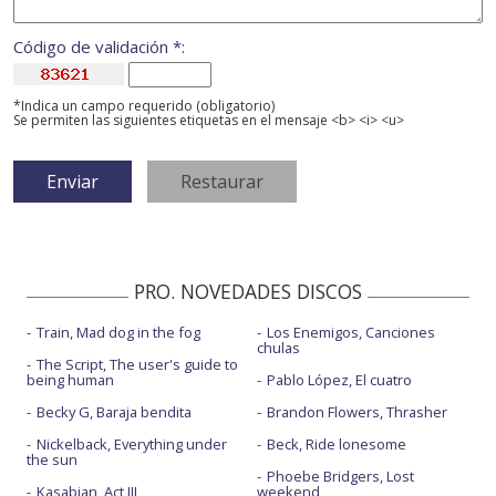
Código de validación *:
*Indica un campo requerido (obligatorio)
Se permiten las siguientes etiquetas en el mensaje <b> <i> <u>
PRO. NOVEDADES DISCOS
Train, Mad dog in the fog
Los Enemigos, Canciones
chulas
The Script, The user's guide to
being human
Pablo López, El cuatro
Becky G, Baraja bendita
Brandon Flowers, Thrasher
Nickelback, Everything under
Beck, Ride lonesome
the sun
Phoebe Bridgers, Lost
Kasabian, Act III
weekend