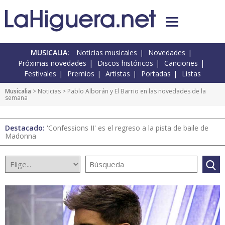
MUSICALIA:
Noticias musicales
Novedades
Próximas novedades
Discos históricos
Canciones
Festivales
Premios
Artistas
Portadas
Listas
Musicalia
>
Noticias
> Pablo Alborán y El Barrio en las novedades de la
semana
Destacado:
'Confessions II' es el regreso a la pista de baile de
Madonna