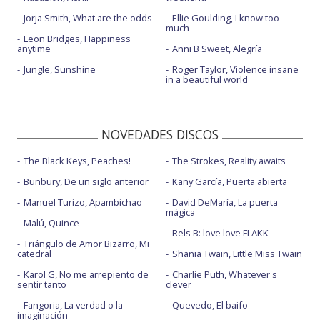
Jorja Smith, What are the odds
Ellie Goulding, I know too
much
Leon Bridges, Happiness
anytime
Anni B Sweet, Alegría
Jungle, Sunshine
Roger Taylor, Violence insane
in a beautiful world
NOVEDADES DISCOS
The Black Keys, Peaches!
The Strokes, Reality awaits
Bunbury, De un siglo anterior
Kany García, Puerta abierta
Manuel Turizo, Apambichao
David DeMaría, La puerta
mágica
Malú, Quince
Rels B: love love FLAKK
Triángulo de Amor Bizarro, Mi
catedral
Shania Twain, Little Miss Twain
Karol G, No me arrepiento de
Charlie Puth, Whatever's
sentir tanto
clever
Fangoria, La verdad o la
Quevedo, El baifo
imaginación