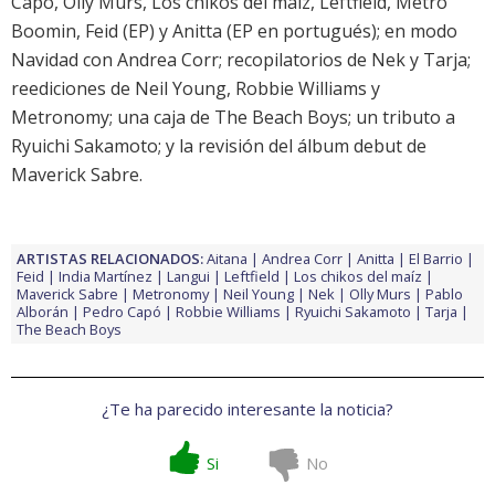
Capó
,
Olly Murs
,
Los chikos del maíz
,
Leftfield
,
Metro
Boomin
,
Feid
(EP) y
Anitta
(EP en portugués); en modo
Navidad con
Andrea Corr
; recopilatorios de
Nek
y
Tarja
;
reediciones de
Neil Young
,
Robbie Williams
y
Metronomy
; una caja de
The Beach Boys
; un tributo a
Ryuichi Sakamoto
; y la revisión del álbum debut de
Maverick Sabre
.
ARTISTAS RELACIONADOS:
Aitana
Andrea Corr
Anitta
El Barrio
Feid
India Martínez
Langui
Leftfield
Los chikos del maíz
Maverick Sabre
Metronomy
Neil Young
Nek
Olly Murs
Pablo
Alborán
Pedro Capó
Robbie Williams
Ryuichi Sakamoto
Tarja
The Beach Boys
¿Te ha parecido interesante la noticia?
Si
No