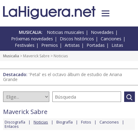
MUSICALIA:
Noticias musicales
Novedades
Próximas novedades
Discos históricos
Canciones
Festivales
Premios
Artistas
Portadas
Listas
Musicalia
>
Maverick Sabre
> Noticias
Destacado:
'Petal' es el octavo álbum de estudio de Ariana
Grande
Maverick Sabre
Discografía
Noticias
Biografía
Fotos
Canciones
Enlaces