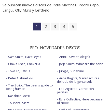
Se publican nuevos discos de India Martínez, Pedro Capó,
Langui, Olly Murs y Leftfield
1
2
3
4
5
PRO. NOVEDADES DISCOS
Sam Smith, Hazel eyes
Anni B Sweet, Alegría
Chaka Khan, Chakzilla
Jorja Smith, What are the odds
Tove Lo, Estrus
Jungle, Sunshine
Peter Gabriel, o/i
Arde Bogotá, Manufacturas
del club de la gente sola
The Script, The user's guide to
being human
Los Zigarros, Carne con
patatas
Kasabian, Act III
Ezra Collective, Here because
of hope
Toundra, Siete
Soft Cell, Danceteria
Blossoms, Songs from the