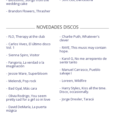
wedding cake
Brandon Flowers, Thrasher
NOVEDADES DISCOS
FLO, Therapy at the club
Charlie Puth, Whatever's
clever
Carlos Vives, El último disco
Vol. 1
RAYE, This music may contain
hope.
Sienna Spiro, Visitor
Karol G, No me arrepiento de
sentir tanto
Fangoria, La verdad o la
imaginación
Manuel Carrasco, Pueblo
salvaje I
Jessie Ware, Superbloom
Loreen, Wildfire
Melendi, Pop rock
Harry Styles, Kiss all the time.
Bad Gyal, Más cara
Disco, occasionally.
Olivia Rodrigo, You seem
Jorge Drexler, Taracá
pretty sad for a girl so in love
David DeMaría, La puerta
mágica