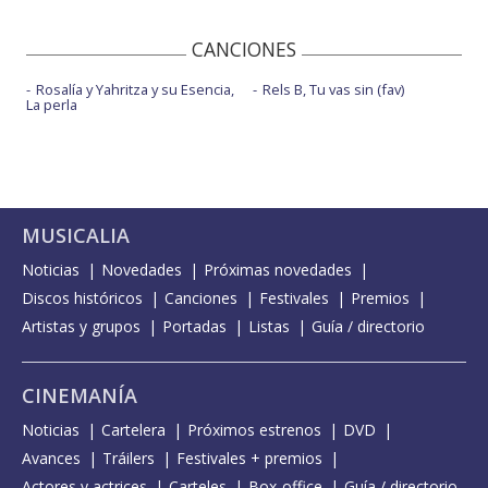
CANCIONES
Rosalía y Yahritza y su Esencia,
Rels B, Tu vas sin (fav)
La perla
MUSICALIA
Noticias
Novedades
Próximas novedades
Discos históricos
Canciones
Festivales
Premios
Artistas y grupos
Portadas
Listas
Guía / directorio
CINEMANÍA
Noticias
Cartelera
Próximos estrenos
DVD
Avances
Tráilers
Festivales + premios
Actores y actrices
Carteles
Box-office
Guía / directorio