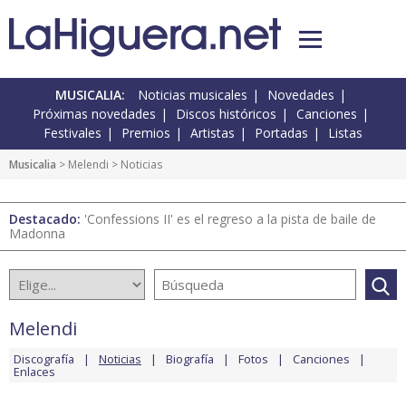
MUSICALIA:
Noticias musicales
Novedades
Próximas novedades
Discos históricos
Canciones
Festivales
Premios
Artistas
Portadas
Listas
Musicalia
>
Melendi
> Noticias
Destacado:
'Confessions II' es el regreso a la pista de baile de
Madonna
Melendi
Discografía
Noticias
Biografía
Fotos
Canciones
Enlaces