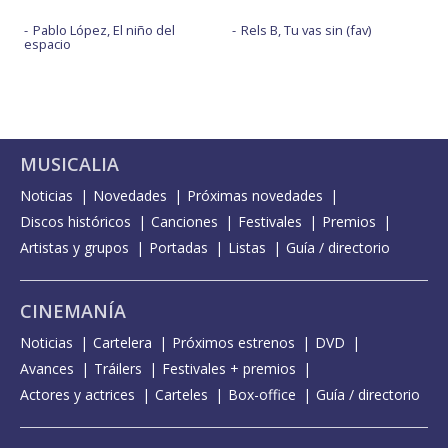
Pablo López, El niño del
Rels B, Tu vas sin (fav)
espacio
MUSICALIA
Noticias
Novedades
Próximas novedades
Discos históricos
Canciones
Festivales
Premios
Artistas y grupos
Portadas
Listas
Guía / directorio
CINEMANÍA
Noticias
Cartelera
Próximos estrenos
DVD
Avances
Tráilers
Festivales + premios
Actores y actrices
Carteles
Box-office
Guía / directorio