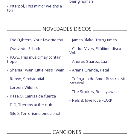
being human
Interpol, This mirror weighs a
ton
NOVEDADES DISCOS
Foo Fighters, Your favorite toy
James Blake, Trying times
Quevedo, El baifo
Carlos Vives, El último disco
Vol. 1
RAYE, This music may contain
hope.
Andrés Suárez, Lúa
Shania Twain, Little Miss Twain
Ariana Grande, Petal
Robyn, Sexistential
Triángulo de Amor Bizarro, Mi
catedral
Loreen, Wildfire
The Strokes, Reality awaits
Kase.O, Camisa de fuerza
Rels B: love love FLAKK
FLO, Therapy at the club
Siloé, Terrorismo emocional
CANCIONES