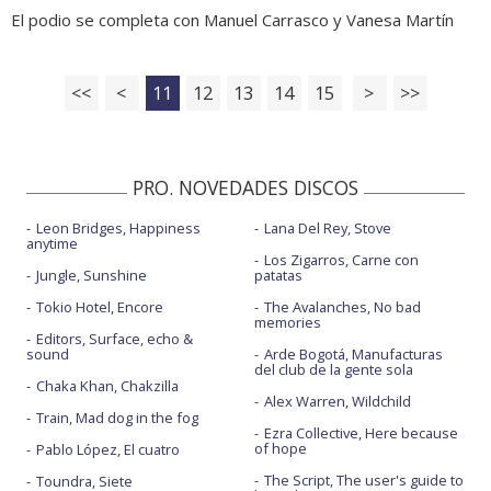
El podio se completa con Manuel Carrasco y Vanesa Martín
<<
<
11
12
13
14
15
>
>>
PRO. NOVEDADES DISCOS
Leon Bridges, Happiness
Lana Del Rey, Stove
anytime
Los Zigarros, Carne con
Jungle, Sunshine
patatas
Tokio Hotel, Encore
The Avalanches, No bad
memories
Editors, Surface, echo &
sound
Arde Bogotá, Manufacturas
del club de la gente sola
Chaka Khan, Chakzilla
Alex Warren, Wildchild
Train, Mad dog in the fog
Ezra Collective, Here because
of hope
Pablo López, El cuatro
The Script, The user's guide to
Toundra, Siete