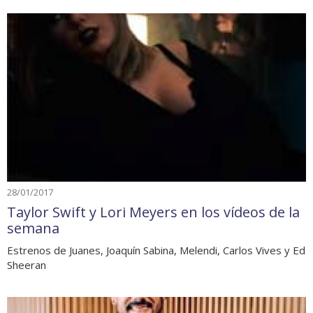
28/01/2017
Taylor Swift y Lori Meyers en los vídeos de la
semana
Estrenos de Juanes, Joaquín Sabina, Melendi, Carlos Vives y Ed
Sheeran