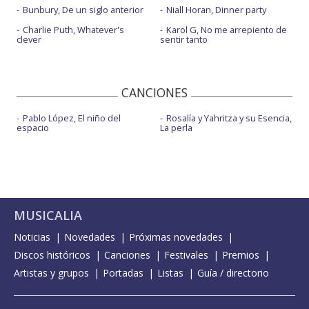
Bunbury, De un siglo anterior
Niall Horan, Dinner party
Charlie Puth, Whatever's
Karol G, No me arrepiento de
clever
sentir tanto
CANCIONES
Pablo López, El niño del
Rosalía y Yahritza y su Esencia,
espacio
La perla
MUSICALIA
Noticias
Novedades
Próximas novedades
Discos históricos
Canciones
Festivales
Premios
Artistas y grupos
Portadas
Listas
Guía / directorio