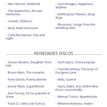
Alex Warren, Wildchild
Leon Bridges, Happiness
anytime
The Avalanches, No bad
memories
Nothing but Thieves, Stray
dogs
Camela, Titánicos
Blossoms, Songs from the
wedding cake
Beck, Ride lonesome
Carly Rae Jepsen, Day and
night
NOVEDADES DISCOS
Gracie Abrams, Daughter from
Xoel López, Oniria popular
hell
Paul McCartney, The boys of
Bruno Mars, The romantic
Dungeon Lane
Kany García, Puerta abierta
Malú, Quince
Jessie Ware, Superbloom
Harry Styles, Kiss all the time.
Disco, occasionally.
Ana Torroja, Se ha acabado el
show
Manuel Turizo, Apambichao
Kase.O, Camisa de fuerza
Melanie Martinez, Hades