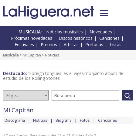
MUSICALIA:
Noticias musicales
Novedades
Próximas novedades
Discos históricos
Canciones
Festivales
Premios
Artistas
Portadas
Listas
Musicalia
>
Mi Capitán
> Noticias
Destacado:
'Foreign tongues' es el vigesimoquinto álbum de
estudio de los Rolling Stones
Mi Capitán
Discografía
Noticias
Biografía
Fotos
Canciones
17 resultados. Resultados del 11 al 17. Página 2 de 2