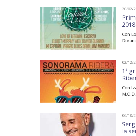
20/02/
Prim
2018
Con Lo
Durand
02/12/
1ª g
Ribe
Con Iza
M.O.D.
06/10/
Serg
la s