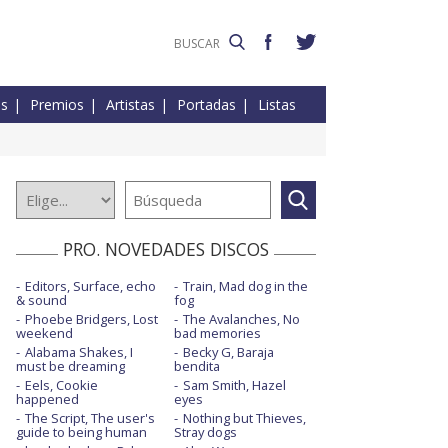
es
Premios
Artistas
Portadas
Listas
PRO. NOVEDADES DISCOS
Editors, Surface, echo
Train, Mad dog in the
& sound
fog
Phoebe Bridgers, Lost
The Avalanches, No
weekend
bad memories
Alabama Shakes, I
Becky G, Baraja
must be dreaming
bendita
Eels, Cookie
Sam Smith, Hazel
happened
eyes
The Script, The user's
Nothing but Thieves,
guide to being human
Stray dogs