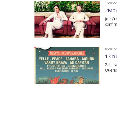
16/06/
2Man
Joe Cr
confir
06/05/
13 n
Zahara
Querid