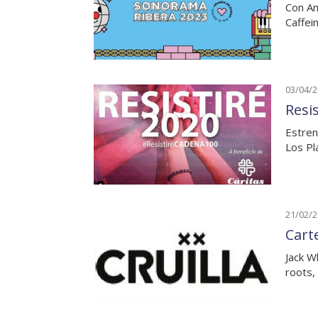
Con Am
Caffei
03/04/
Resi
Estren
Los Pl
21/02/
Carte
Jack W
roots,