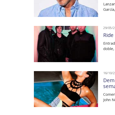
Lanzam
García
29/05/
Ride
Entrad
doble,
16/10/
Demi
sem
Coment
John N