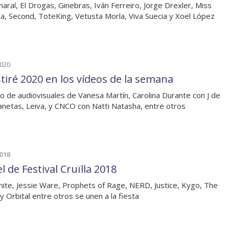
aral, El Drogas, Ginebras, Iván Ferreiro, Jorge Drexler, Miss
na, Second, ToteKing, Vetusta Morla, Viva Suecia y Xoel López
2020
stiré 2020 en los vídeos de la semana
o de audiovisuales de Vanesa Martín, Carolina Durante con J de
anetas, Leiva, y CNCO con Natti Natasha, entre otros
2018
l de Festival Cruïlla 2018
hite, Jessie Ware, Prophets of Rage, NERD, Justice, Kygo, The
 y Orbital entre otros se unen a la fiesta