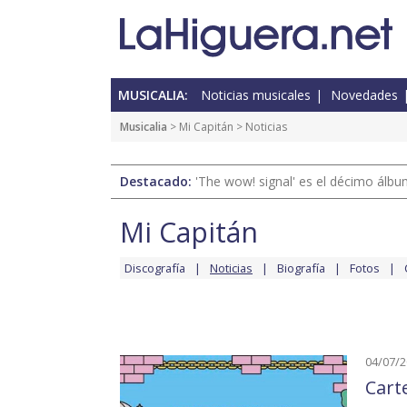
MUSICALIA:
Noticias musicales
Novedades
Musicalia
>
Mi Capitán
> Noticias
Destacado:
'The wow! signal' es el décimo álb
Mi Capitán
Discografía
Noticias
Biografía
Fotos
04/07/
Cart