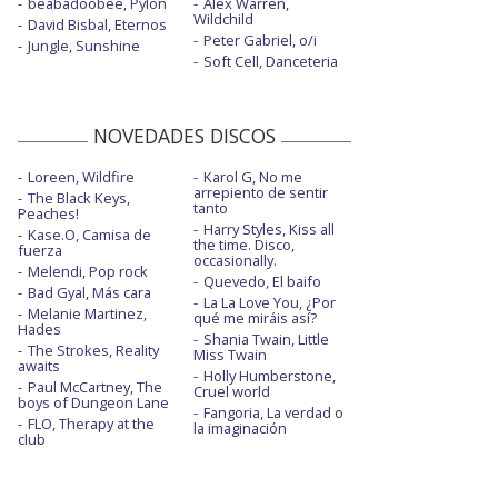
beabadoobee, Pylon
Alex Warren,
Wildchild
David Bisbal, Eternos
Peter Gabriel, o/i
Jungle, Sunshine
Soft Cell, Danceteria
NOVEDADES DISCOS
Loreen, Wildfire
Karol G, No me
arrepiento de sentir
The Black Keys,
tanto
Peaches!
Harry Styles, Kiss all
Kase.O, Camisa de
the time. Disco,
fuerza
occasionally.
Melendi, Pop rock
Quevedo, El baifo
Bad Gyal, Más cara
La La Love You, ¿Por
Melanie Martinez,
qué me miráis así?
Hades
Shania Twain, Little
The Strokes, Reality
Miss Twain
awaits
Holly Humberstone,
Paul McCartney, The
Cruel world
boys of Dungeon Lane
Fangoria, La verdad o
FLO, Therapy at the
la imaginación
club