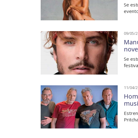
Se est
evento
09/05/
Manu
nove
Se est
festiv
11/04/
Homb
musi
Estren
Pritch