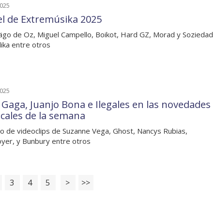
2025
el de Extremúsika 2025
go de Oz, Miguel Campello, Boikot, Hard GZ, Morad y Soziedad
lika entre otros
2025
 Gaga, Juanjo Bona e Ilegales en las novedades
cales de la semana
o de videoclips de Suzanne Vega, Ghost, Nancys Rubias,
yer, y Bunbury entre otros
3
4
5
>
>>