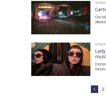
15/03/
Cart
Con Mä
Alkohó
07/03/
Lady
musi
Estren
Destro
1
2