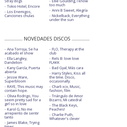
Stray dogs
Ellie Goulding, I know
too much
Tokio Hotel, Encore
Anni B Sweet, Alegría
Los Enemigos,
Canciones chulas
Nickelback, Everything
under the sun
NOVEDADES DISCOS
Ana Torroja, Se ha
FLO, Therapy at the
acabado el show
club
Ella Langley,
Rels B: love love
Dandelion
FLAKK
Kany García, Puerta
Bad Gyal, Más cara
abierta
Harry Styles, Kiss all
Jessie Ware,
the time. Disco,
Superbloom
occasionally.
RAYE, This music may
Charli xcx, Music,
contain hope.
fashion, film
Olivia Rodrigo, You
Triángulo de Amor
seem pretty sad for a
Bizarro, Mi catedral
girl so in love
The Black Keys,
Karol G, No me
Peaches!
arrepiento de sentir
Charlie Puth,
tanto
Whatever's clever
James Blake, Trying
times