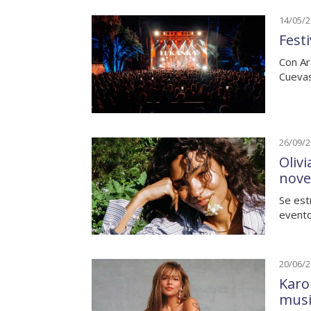
14/05/
Fest
Con Ar
Cuevas
26/09/
Oliv
nove
Se est
evento
20/06/
Karo
musi