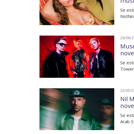
musi
Se est
Nothin
26/06/
Muse
nove
Se est
Towers
22/05/
Nil M
nove
Se est
Arab S