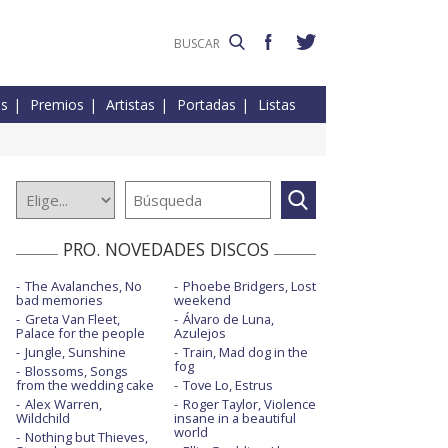
es
Premios
Artistas
Portadas
Listas
PRO. NOVEDADES DISCOS
The Avalanches, No
Phoebe Bridgers, Lost
bad memories
weekend
Greta Van Fleet,
Álvaro de Luna,
Palace for the people
Azulejos
Jungle, Sunshine
Train, Mad dog in the
fog
Blossoms, Songs
from the wedding cake
Tove Lo, Estrus
Alex Warren,
Roger Taylor, Violence
Wildchild
insane in a beautiful
world
Nothing but Thieves,