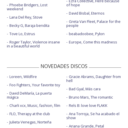
Ezra Collective, Here because
Phoebe Bridgers, Lost
of hope
weekend
David Bisbal, Eternos
Lana Del Rey, Stove
Greta Van Fleet, Palace for the
Becky G, Baraja bendita
people
Tove Lo, Estrus
beabadoobee, Pylon
Roger Taylor, Violence insane
Europe, Come this madness
in a beautiful world
NOVEDADES DISCOS
Loreen, Wildfire
Gracie Abrams, Daughter from
hell
Foo Fighters, Your favorite toy
Bad Gyal, Más cara
David DeMaría, La puerta
mágica
Bruno Mars, The romantic
Charli xcx, Music, fashion, film
Rels B: love love FLAKK
FLO, Therapy at the club
Ana Torroja, Se ha acabado el
show
Julieta Venegas, Norteña
Ariana Grande, Petal