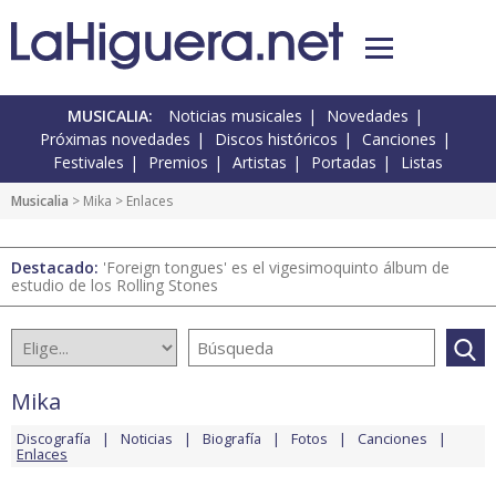
MUSICALIA:
Noticias musicales
Novedades
Próximas novedades
Discos históricos
Canciones
Festivales
Premios
Artistas
Portadas
Listas
Musicalia
>
Mika
> Enlaces
Destacado:
'Foreign tongues' es el vigesimoquinto álbum de
estudio de los Rolling Stones
Mika
Discografía
Noticias
Biografía
Fotos
Canciones
Enlaces