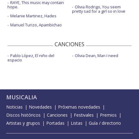
RAYE, This music may contain
hope.
Olivia Rodrigo, You seem
pretty sad for a girl so in love
Melanie Martinez, Hades
Manuel Turizo, Apambichao
CANCIONES
Pablo López, El niño del
Olivia Dean, Man I need
espacio
MUSICALIA
Noticias
Novedades
Próximas novedades
Discos históricos
Canciones
Festivales
Premios
Artistas y grupos
Portadas
Listas
Guía / directorio