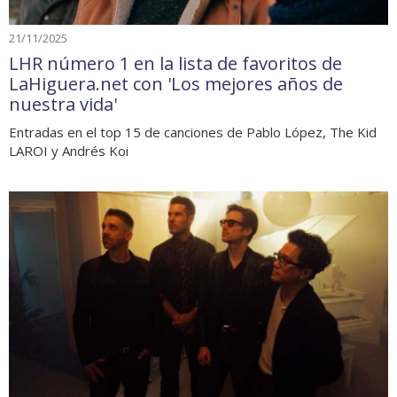
21/11/2025
LHR número 1 en la lista de favoritos de
LaHiguera.net con 'Los mejores años de
nuestra vida'
Entradas en el top 15 de canciones de Pablo López, The Kid
LAROI y Andrés Koi