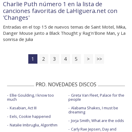
Charlie Puth número 1 en la lista de
canciones favoritas de LaHiguera.net con
'Changes'
Entradas en el top 15 de nuevos temas de Saint Motel, Mika,
Danger Mouse junto a Black Thought y Rag'n'Bone Man, y La
sonrisa de Julia
1
2
3
4
5
>
>>
PRO. NOVEDADES DISCOS
Ellie Goulding, I know too
Greta Van Fleet, Palace for the
much
people
Kasabian, Act III
Alabama Shakes, I must be
dreaming
Eels, Cookie happened
Jorja Smith, What are the odds
Natalie Imbruglia, Algorithm
Carly Rae Jepsen, Day and