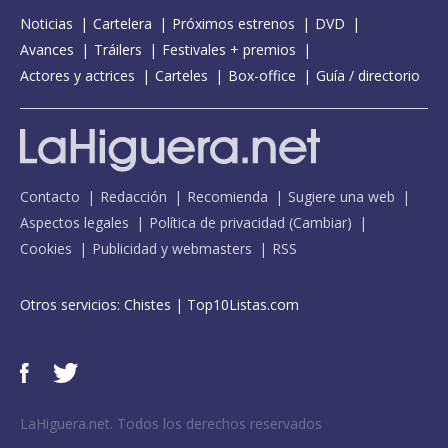
Noticias
Cartelera
Próximos estrenos
DVD
Avances
Tráilers
Festivales + premios
Actores y actrices
Carteles
Box-office
Guía / directorio
Contacto
Redacción
Recomienda
Sugiere una web
Aspectos legales
Política de privacidad
(
Cambiar
)
Cookies
Publicidad y webmasters
RSS
Otros servicios:
Chistes
|
Top10Listas.com
LaHiguera.net. Todos los derechos reservados