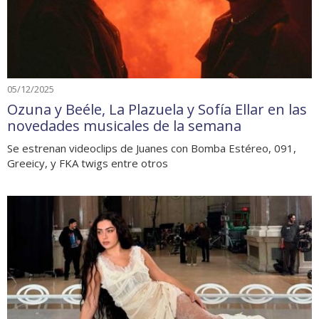
05/12/2025
Ozuna y Beéle, La Plazuela y Sofía Ellar en las
novedades musicales de la semana
Se estrenan videoclips de Juanes con Bomba Estéreo, 091,
Greeicy, y FKA twigs entre otros