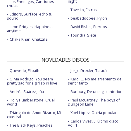
night
Los Enemigos, Canciones
chulas
Tove Lo, Estrus
Editors, Surface, echo &
sound
beabadoobee, Pylon
Leon Bridges, Happiness
David Bisbal, Eternos
anytime
Toundra, Siete
Chaka Khan, Chakzilla
NOVEDADES DISCOS
Quevedo, El baifo
Jorge Drexler, Taracá
Olivia Rodrigo, You seem
Karol G, No me arrepiento de
pretty sad for a girl so in love
sentir tanto
Andrés Suárez, Lúa
Bunbury, De un siglo anterior
Holly Humberstone, Cruel
Paul McCartney, The boys of
world
Dungeon Lane
Triángulo de Amor Bizarro, Mi
Xoel López, Oniria popular
catedral
Carlos Vives, El último disco
The Black Keys, Peaches!
Vol. 1