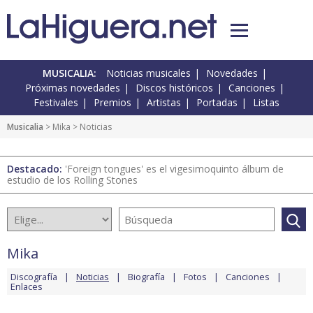
MUSICALIA:
Noticias musicales
Novedades
Próximas novedades
Discos históricos
Canciones
Festivales
Premios
Artistas
Portadas
Listas
Musicalia
>
Mika
> Noticias
Destacado:
'Foreign tongues' es el vigesimoquinto álbum de
estudio de los Rolling Stones
Mika
Discografía
Noticias
Biografía
Fotos
Canciones
Enlaces