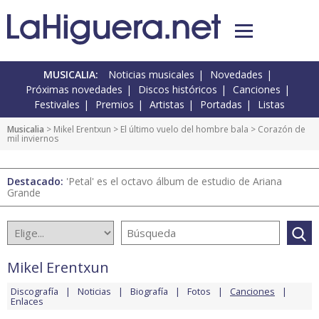
MUSICALIA:
Noticias musicales
Novedades
Próximas novedades
Discos históricos
Canciones
Festivales
Premios
Artistas
Portadas
Listas
Musicalia
>
Mikel Erentxun
>
El último vuelo del hombre bala
> Corazón de
mil inviernos
Destacado:
'Petal' es el octavo álbum de estudio de Ariana
Grande
Mikel Erentxun
Discografía
Noticias
Biografía
Fotos
Canciones
Enlaces