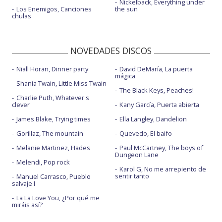
Nickelback, Everything under
Los Enemigos, Canciones
the sun
chulas
NOVEDADES DISCOS
Niall Horan, Dinner party
David DeMaría, La puerta
mágica
Shania Twain, Little Miss Twain
The Black Keys, Peaches!
Charlie Puth, Whatever's
clever
Kany García, Puerta abierta
James Blake, Trying times
Ella Langley, Dandelion
Gorillaz, The mountain
Quevedo, El baifo
Melanie Martinez, Hades
Paul McCartney, The boys of
Dungeon Lane
Melendi, Pop rock
Karol G, No me arrepiento de
sentir tanto
Manuel Carrasco, Pueblo
salvaje I
La La Love You, ¿Por qué me
miráis así?