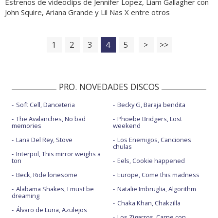
Estrenos de videoclips de Jennifer Lopez, Liam Gallagher con
John Squire, Ariana Grande y Lil Nas X entre otros
1
2
3
4
5
>
>>
PRO. NOVEDADES DISCOS
Soft Cell, Danceteria
Becky G, Baraja bendita
The Avalanches, No bad
Phoebe Bridgers, Lost
memories
weekend
Lana Del Rey, Stove
Los Enemigos, Canciones
chulas
Interpol, This mirror weighs a
ton
Eels, Cookie happened
Beck, Ride lonesome
Europe, Come this madness
Alabama Shakes, I must be
Natalie Imbruglia, Algorithm
dreaming
Chaka Khan, Chakzilla
Álvaro de Luna, Azulejos
Los Zigarros, Carne con