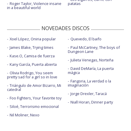
Roger Taylor, Violence insane
patatas
in a beautiful world
NOVEDADES DISCOS
Xoel López, Oniria popular
Quevedo, El baifo
James Blake, Trying times
Paul McCartney, The boys of
Dungeon Lane
Kase.O, Camisa de fuerza
Julieta Venegas, Norteña
Kany García, Puerta abierta
David DeMaría, La puerta
mágica
Olivia Rodrigo, You seem
pretty sad for a girl so in love
Fangoria, La verdad o la
imaginación
Triángulo de Amor Bizarro, Mi
catedral
Jorge Drexler, Taracá
Foo Fighters, Your favorite toy
Niall Horan, Dinner party
Siloé, Terrorismo emocional
Nil Moliner, Nexo