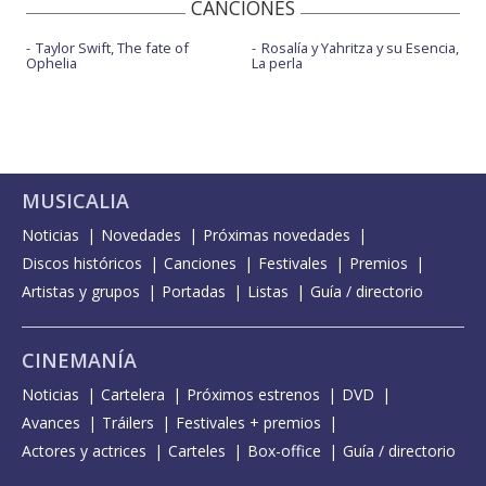
CANCIONES
Taylor Swift, The fate of
Rosalía y Yahritza y su Esencia,
Ophelia
La perla
MUSICALIA
Noticias
Novedades
Próximas novedades
Discos históricos
Canciones
Festivales
Premios
Artistas y grupos
Portadas
Listas
Guía / directorio
CINEMANÍA
Noticias
Cartelera
Próximos estrenos
DVD
Avances
Tráilers
Festivales + premios
Actores y actrices
Carteles
Box-office
Guía / directorio