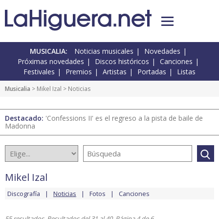
MUSICALIA:
Noticias musicales
Novedades
Próximas novedades
Discos históricos
Canciones
Festivales
Premios
Artistas
Portadas
Listas
Musicalia
>
Mikel Izal
> Noticias
Destacado:
'Confessions II' es el regreso a la pista de baile de
Madonna
Mikel Izal
Discografía
Noticias
Fotos
Canciones
55 resultados. Resultados del 31 al 40. Página 4 de 6