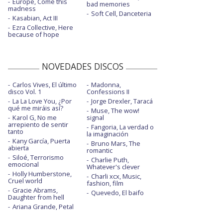
Europe, Come this
bad memories
madness
Soft Cell, Danceteria
Kasabian, Act III
Ezra Collective, Here
because of hope
NOVEDADES DISCOS
Carlos Vives, El último
Madonna,
disco Vol. 1
Confessions II
La La Love You, ¿Por
Jorge Drexler, Taracá
qué me miráis así?
Muse, The wow!
Karol G, No me
signal
arrepiento de sentir
Fangoria, La verdad o
tanto
la imaginación
Kany García, Puerta
Bruno Mars, The
abierta
romantic
Siloé, Terrorismo
Charlie Puth,
emocional
Whatever's clever
Holly Humberstone,
Charli xcx, Music,
Cruel world
fashion, film
Gracie Abrams,
Quevedo, El baifo
Daughter from hell
Ariana Grande, Petal