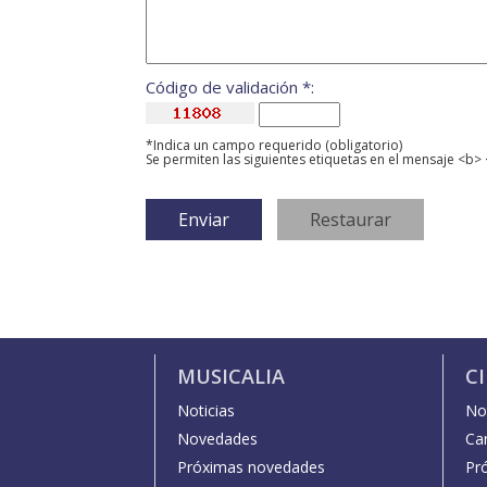
Código de validación *:
*Indica un campo requerido (obligatorio)
Se permiten las siguientes etiquetas en el mensaje <b> 
MUSICALIA
C
Noticias
Not
Novedades
Car
Próximas novedades
Pr