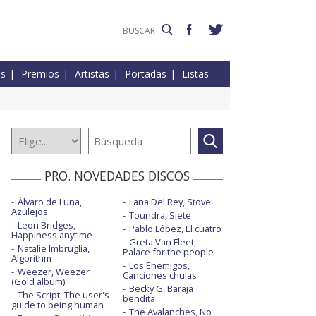
es
Premios
Artistas
Portadas
Listas
PRO. NOVEDADES DISCOS
Álvaro de Luna,
Lana Del Rey, Stove
Azulejos
Toundra, Siete
Leon Bridges,
Pablo López, El cuatro
Happiness anytime
Greta Van Fleet,
Natalie Imbruglia,
Palace for the people
Algorithm
Los Enemigos,
Weezer, Weezer
Canciones chulas
(Gold album)
Becky G, Baraja
The Script, The user's
bendita
guide to being human
The Avalanches, No