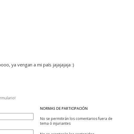
 ya vengan a mi país jajajajaja :)
ormulario!
NORMAS DE PARTICIPACIÓN
No se permitirán los comentarios fuera de
tema ó injuriantes