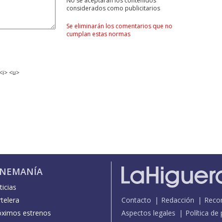
No se aceptarán los contenidos
considerados como publicitarios
Se eliminarán los comentarios que no
cumplan estas normas
<i> <u>
INEMANÍA
icias
telera
Contacto
Redacción
Reco
óximos estrenos
Aspectos legales
Política de