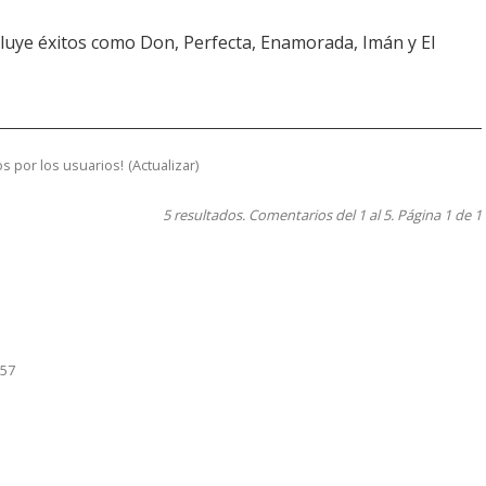
cluye éxitos como Don, Perfecta, Enamorada, Imán y El
s por los usuarios!
(
Actualizar
)
5 resultados. Comentarios del 1 al 5. Página 1 de 1
:57