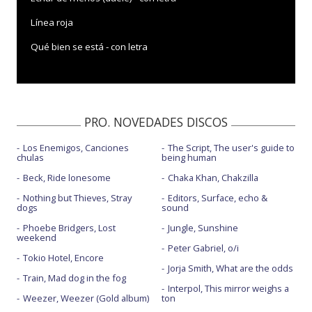
Línea roja
Qué bien se está - con letra
PRO. NOVEDADES DISCOS
Los Enemigos, Canciones
The Script, The user's guide to
chulas
being human
Beck, Ride lonesome
Chaka Khan, Chakzilla
Nothing but Thieves, Stray
Editors, Surface, echo &
dogs
sound
Phoebe Bridgers, Lost
Jungle, Sunshine
weekend
Peter Gabriel, o/i
Tokio Hotel, Encore
Jorja Smith, What are the odds
Train, Mad dog in the fog
Interpol, This mirror weighs a
Weezer, Weezer (Gold album)
ton