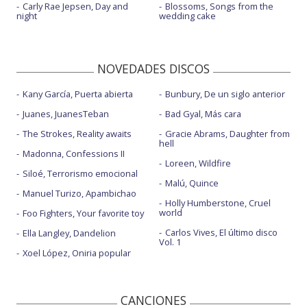
Carly Rae Jepsen, Day and
Blossoms, Songs from the
night
wedding cake
NOVEDADES DISCOS
Kany García, Puerta abierta
Bunbury, De un siglo anterior
Juanes, JuanesTeban
Bad Gyal, Más cara
The Strokes, Reality awaits
Gracie Abrams, Daughter from
hell
Madonna, Confessions II
Loreen, Wildfire
Siloé, Terrorismo emocional
Malú, Quince
Manuel Turizo, Apambichao
Holly Humberstone, Cruel
world
Foo Fighters, Your favorite toy
Carlos Vives, El último disco
Ella Langley, Dandelion
Vol. 1
Xoel López, Oniria popular
CANCIONES