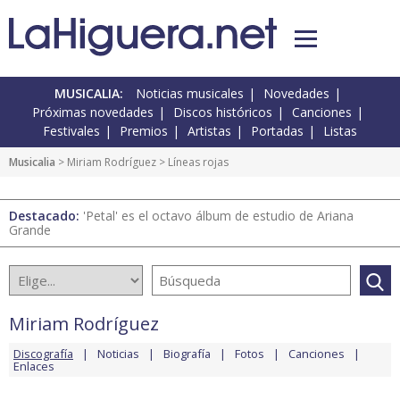
MUSICALIA:
Noticias musicales
Novedades
Próximas novedades
Discos históricos
Canciones
Festivales
Premios
Artistas
Portadas
Listas
Musicalia
>
Miriam Rodríguez
> Líneas rojas
Destacado:
'Petal' es el octavo álbum de estudio de Ariana
Grande
Miriam Rodríguez
Discografía
Noticias
Biografía
Fotos
Canciones
Enlaces