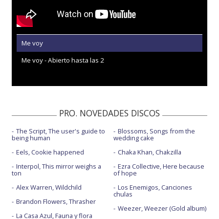
Me voy
Me voy - Abierto hasta las 2
PRO. NOVEDADES DISCOS
The Script, The user's guide to
Blossoms, Songs from the
being human
wedding cake
Eels, Cookie happened
Chaka Khan, Chakzilla
Interpol, This mirror weighs a
Ezra Collective, Here because
ton
of hope
Alex Warren, Wildchild
Los Enemigos, Canciones
chulas
Brandon Flowers, Thrasher
Weezer, Weezer (Gold album)
La Casa Azul, Fauna y flora