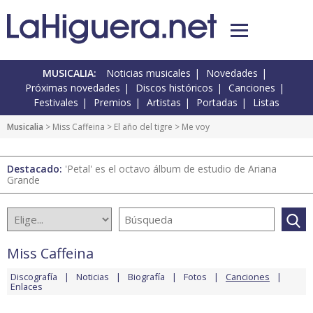
MUSICALIA:
Noticias musicales
Novedades
Próximas novedades
Discos históricos
Canciones
Festivales
Premios
Artistas
Portadas
Listas
Musicalia
>
Miss Caffeina
>
El año del tigre
> Me voy
Destacado:
'Petal' es el octavo álbum de estudio de Ariana
Grande
Miss Caffeina
Discografía
Noticias
Biografía
Fotos
Canciones
Enlaces