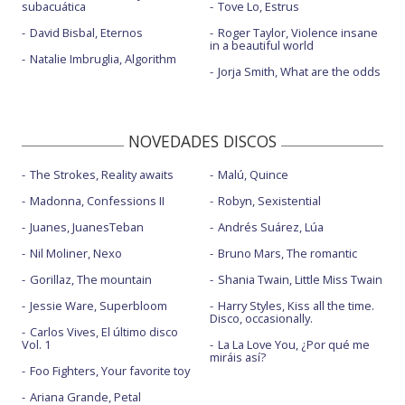
subacuática
Tove Lo, Estrus
David Bisbal, Eternos
Roger Taylor, Violence insane
in a beautiful world
Natalie Imbruglia, Algorithm
Jorja Smith, What are the odds
NOVEDADES DISCOS
The Strokes, Reality awaits
Malú, Quince
Madonna, Confessions II
Robyn, Sexistential
Juanes, JuanesTeban
Andrés Suárez, Lúa
Nil Moliner, Nexo
Bruno Mars, The romantic
Gorillaz, The mountain
Shania Twain, Little Miss Twain
Jessie Ware, Superbloom
Harry Styles, Kiss all the time.
Disco, occasionally.
Carlos Vives, El último disco
Vol. 1
La La Love You, ¿Por qué me
miráis así?
Foo Fighters, Your favorite toy
Ariana Grande, Petal