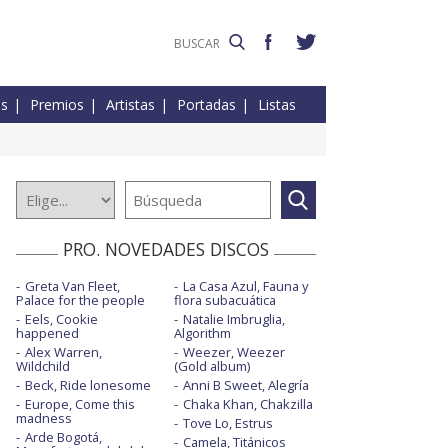
es
Premios
Artistas
Portadas
Listas
PRO. NOVEDADES DISCOS
Greta Van Fleet,
La Casa Azul, Fauna y
Palace for the people
flora subacuática
Eels, Cookie
Natalie Imbruglia,
happened
Algorithm
Alex Warren,
Weezer, Weezer
Wildchild
(Gold album)
Beck, Ride lonesome
Anni B Sweet, Alegría
Europe, Come this
Chaka Khan, Chakzilla
madness
Tove Lo, Estrus
Arde Bogotá,
Camela, Titánicos