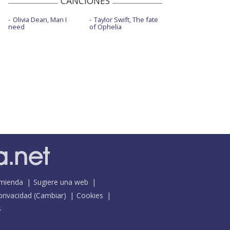
CANCIONES
Olivia Dean, Man I
Taylor Swift, The fate
need
of Ophelia
mienda
Sugiere una web
 privacidad
(
Cambiar
)
Cookies
S