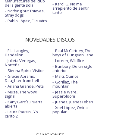
Manufacturas del club
Karol G, No me
de la gente sola
arrepiento de sentir
Nothing but Thieves,
tanto
Stray dogs
Pablo López, El cuatro
NOVEDADES DISCOS
Ella Langley,
Paul McCartney, The
Dandelion
boys of Dungeon Lane
Julieta Venegas,
Loreen, Wildfire
Norteña
Bunbury, De un siglo
Sienna Spiro, Visitor
anterior
Gracie Abrams,
Malú, Quince
Daughter from hell
Gorillaz, The
Ariana Grande, Petal
mountain
Muse, The wow!
Jessie Ware,
signal
Superbloom
Kany García, Puerta
Juanes, JuanesTeban
abierta
Xoel López, Oniria
Laura Pausini, Yo
popular
canto 2