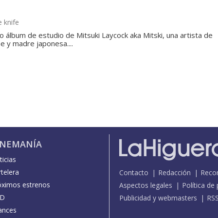
e knife
to álbum de estudio de Mitsuki Laycock aka Mitski, una artista de
 y madre japonesa....
INEMANÍA
icias
telera
Contacto
Redacción
Reco
óximos estrenos
Aspectos legales
Política de
D
Publicidad y webmasters
RS
ances