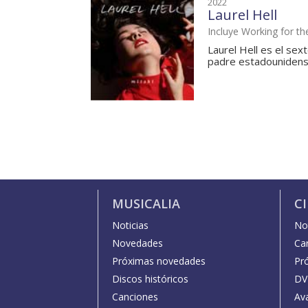
2022
Laurel Hell
Incluye Working for th
Laurel Hell es el sex
padre estadounidense
MUSICALIA
C
Noticias
Not
Novedades
Car
Próximas novedades
Pr
Discos históricos
DV
Canciones
Av