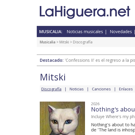
MUSICALIA:
Noticias musicales
Novedades
Musicalia
>
Mitski
> Discografía
Destacado:
'Confessions II' es el regreso a la 
Mitski
Discografía
Noticias
Canciones
Enlaces
2026
Nothing's abou
Incluye Where's my p
Nothing's about to h
de 'The land is inhosp