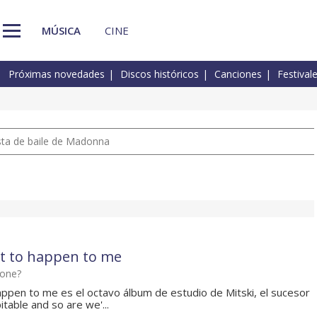
MÚSICA
CINE
Próximas novedades
Discos históricos
Canciones
Festival
pista de baile de Madonna
t to happen to me
hone?
appen to me es el octavo álbum de estudio de Mitski, el sucesor
itable and so are we'...