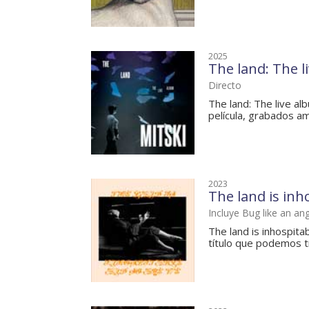
2025
The land: The l
Directo
The land: The live a
película, grabados am
2023
The land is inh
Incluye Bug like an an
The land is inhospita
título que podemos tr