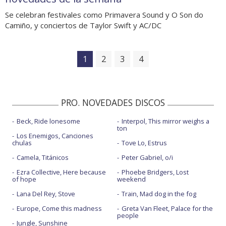
Se celebran festivales como Primavera Sound y O Son do
Camiño, y conciertos de Taylor Swift y AC/DC
1
2
3
4
PRO. NOVEDADES DISCOS
Beck, Ride lonesome
Interpol, This mirror weighs a
ton
Los Enemigos, Canciones
chulas
Tove Lo, Estrus
Camela, Titánicos
Peter Gabriel, o/i
Ezra Collective, Here because
Phoebe Bridgers, Lost
of hope
weekend
Lana Del Rey, Stove
Train, Mad dog in the fog
Europe, Come this madness
Greta Van Fleet, Palace for the
people
Jungle, Sunshine