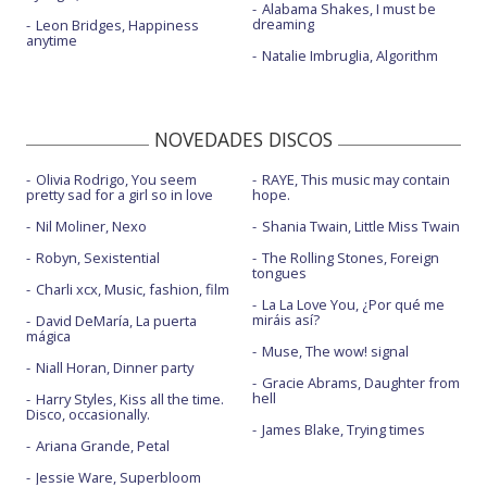
Alabama Shakes, I must be
dreaming
Leon Bridges, Happiness
anytime
Natalie Imbruglia, Algorithm
NOVEDADES DISCOS
Olivia Rodrigo, You seem
RAYE, This music may contain
pretty sad for a girl so in love
hope.
Nil Moliner, Nexo
Shania Twain, Little Miss Twain
Robyn, Sexistential
The Rolling Stones, Foreign
tongues
Charli xcx, Music, fashion, film
La La Love You, ¿Por qué me
miráis así?
David DeMaría, La puerta
mágica
Muse, The wow! signal
Niall Horan, Dinner party
Gracie Abrams, Daughter from
hell
Harry Styles, Kiss all the time.
Disco, occasionally.
James Blake, Trying times
Ariana Grande, Petal
Jessie Ware, Superbloom