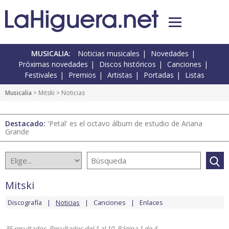
MUSICALIA:
Noticias musicales
Novedades
Próximas novedades
Discos históricos
Canciones
Festivales
Premios
Artistas
Portadas
Listas
Musicalia
>
Mitski
> Noticias
Destacado:
'Petal' es el octavo álbum de estudio de Ariana
Grande
Mitski
Discografía
Noticias
Canciones
Enlaces
35 resultados. Resultados del 1 al 10. Página 1 de 4