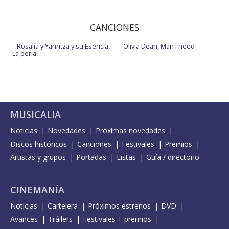
CANCIONES
Rosalía y Yahritza y su Esencia,
Olivia Dean, Man I need
La perla
MUSICALIA
Noticias
Novedades
Próximas novedades
Discos históricos
Canciones
Festivales
Premios
Artistas y grupos
Portadas
Listas
Guía / directorio
CINEMANÍA
Noticias
Cartelera
Próximos estrenos
DVD
Avances
Tráilers
Festivales + premios