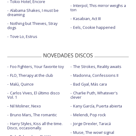
Tokio Hotel, Encore
Interpol, This mirror weighs a
ton
Alabama Shakes, I must be
dreaming
Kasabian, Act III
Nothing but Thieves, Stray
Eels, Cookie happened
dogs
Tove Lo, Estrus
NOVEDADES DISCOS
Foo Fighters, Your favorite toy
The Strokes, Reality awaits
FLO, Therapy at the club
Madonna, Confessions II
Malú, Quince
Bad Gyal, Más cara
Carlos Vives, El último disco
Charlie Puth, Whatever's
Vol. 1
clever
Nil Moliner, Nexo
Kany García, Puerta abierta
Bruno Mars, The romantic
Melendi, Pop rock
Harry Styles, Kiss all the time.
Jorge Drexler, Taracá
Disco, occasionally.
Muse, The wow! signal