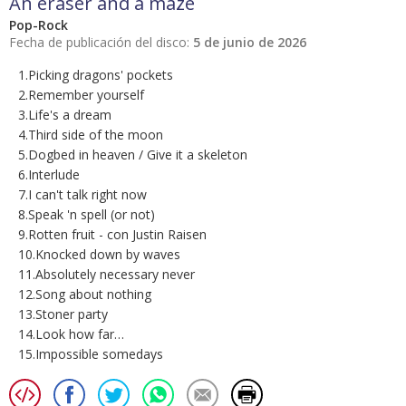
An eraser and a maze
Pop-Rock
Fecha de publicación del disco:
5 de junio de 2026
1.Picking dragons' pockets
2.Remember yourself
3.Life's a dream
4.Third side of the moon
5.Dogbed in heaven / Give it a skeleton
6.Interlude
7.I can't talk right now
8.Speak 'n spell (or not)
9.Rotten fruit - con Justin Raisen
10.Knocked down by waves
11.Absolutely necessary never
12.Song about nothing
13.Stoner party
14.Look how far…
15.Impossible somedays