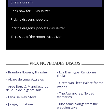
Life's a dream
Look how far… - visualizer
Picking dragons' pockets
Picking dragons' pockets - visualizer
Third side of the moon - visualizer
PRO. NOVEDADES DISCOS
Brandon Flowers, Thrasher
Los Enemigos, Canciones
chulas
Álvaro de Luna, Azulejos
Greta Van Fleet, Palace for the
people
Arde Bogotá, Manufacturas
del club de la gente sola
The Avalanches, No bad
memories
Lana Del Rey, Stove
Blossoms, Songs from the
Jungle, Sunshine
wedding cake