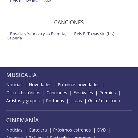
Rels B: love love FLAKK
CANCIONES
Rosalía y Yahritza y su Esencia,
Rels B, Tu vas sin (fav)
La perla
MUSICALIA
Noticias
Novedades
Próximas novedades
Discos históricos
Canciones
Festivales
Premios
Artistas y grupos
Portadas
Listas
Guía / directorio
CINEMANÍA
Noticias
Cartelera
Próximos estrenos
DVD
Avances
Tráilers
Festivales + premios