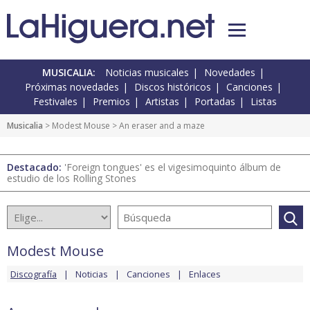
MUSICALIA:
Noticias musicales
Novedades
Próximas novedades
Discos históricos
Canciones
Festivales
Premios
Artistas
Portadas
Listas
Musicalia
>
Modest Mouse
> An eraser and a maze
Destacado:
'Foreign tongues' es el vigesimoquinto álbum de
estudio de los Rolling Stones
Modest Mouse
Discografía
Noticias
Canciones
Enlaces