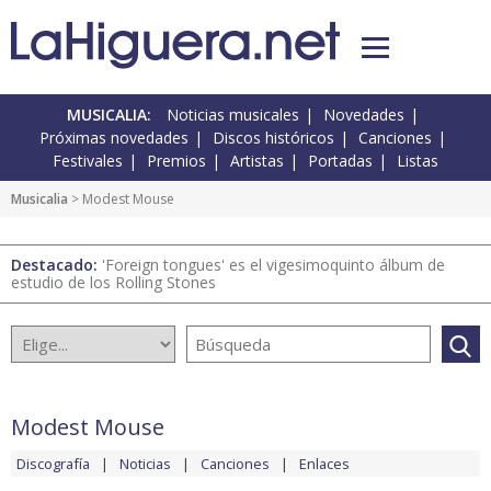
MUSICALIA:
Noticias musicales
Novedades
Próximas novedades
Discos históricos
Canciones
Festivales
Premios
Artistas
Portadas
Listas
Musicalia
> Modest Mouse
Destacado:
'Foreign tongues' es el vigesimoquinto álbum de
estudio de los Rolling Stones
Modest Mouse
Discografía
Noticias
Canciones
Enlaces