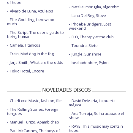
of hope
Natalie Imbruglia, Algorithm
Álvaro de Luna, Azulejos
Lana Del Rey, Stove
Ellie Goulding, I know too
much
Phoebe Bridgers, Lost
weekend
The Script, The user's guide to
being human
FLO, Therapy at the club
Camela, Titánicos
Toundra, Siete
Train, Mad dog in the fog
Jungle, Sunshine
Jorja Smith, What are the odds
beabadoobee, Pylon
Tokio Hotel, Encore
NOVEDADES DISCOS
Charli xcx, Music, fashion, film
David DeMaría, La puerta
mágica
The Rolling Stones, Foreign
tongues
Ana Torroja, Se ha acabado el
show
Manuel Turizo, Apambichao
RAYE, This music may contain
hope.
Paul McCartney, The boys of