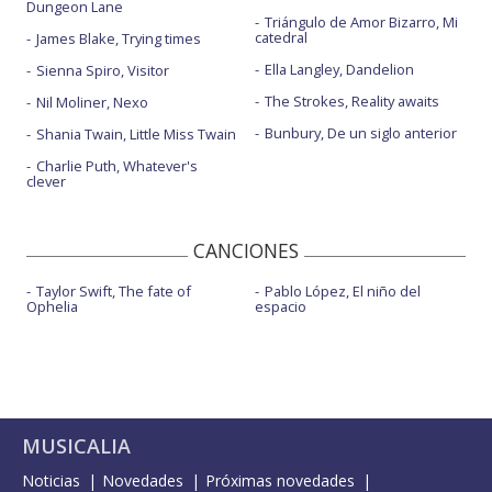
Dungeon Lane
Triángulo de Amor Bizarro, Mi
catedral
James Blake, Trying times
Ella Langley, Dandelion
Sienna Spiro, Visitor
The Strokes, Reality awaits
Nil Moliner, Nexo
Bunbury, De un siglo anterior
Shania Twain, Little Miss Twain
Charlie Puth, Whatever's
clever
CANCIONES
Taylor Swift, The fate of
Pablo López, El niño del
Ophelia
espacio
MUSICALIA
Noticias
Novedades
Próximas novedades