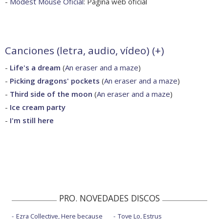
-
Modest Mouse Oficial
: Página web oficial
Canciones (letra, audio, vídeo) (
+
)
-
Life's a dream
(
An eraser and a maze
)
-
Picking dragons' pockets
(
An eraser and a maze
)
-
Third side of the moon
(
An eraser and a maze
)
-
Ice cream party
-
I'm still here
PRO. NOVEDADES DISCOS
Ezra Collective, Here because
Tove Lo, Estrus