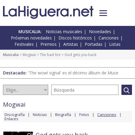
MUSICALIA:
Noticias musicales
Novedades
Próximas novedades
Discos históricos
Canciones
Festivales
Premios
Artistas
Portadas
Listas
Musicalia
>
Mogwai
>
The bad fire
> God gets you back
Destacado:
'The wow! signal' es el décimo álbum de Muse
Mogwai
Discografía
Noticias
Biografía
Fotos
Canciones
Enlaces
God gets you back