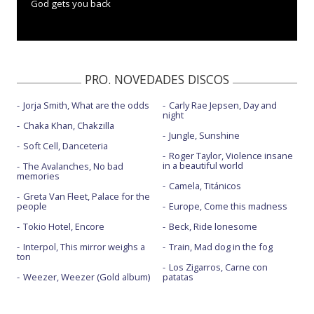
God gets you back
PRO. NOVEDADES DISCOS
Jorja Smith, What are the odds
Carly Rae Jepsen, Day and
night
Chaka Khan, Chakzilla
Jungle, Sunshine
Soft Cell, Danceteria
Roger Taylor, Violence insane
in a beautiful world
The Avalanches, No bad
memories
Camela, Titánicos
Greta Van Fleet, Palace for the
people
Europe, Come this madness
Tokio Hotel, Encore
Beck, Ride lonesome
Interpol, This mirror weighs a
Train, Mad dog in the fog
ton
Los Zigarros, Carne con
Weezer, Weezer (Gold album)
patatas