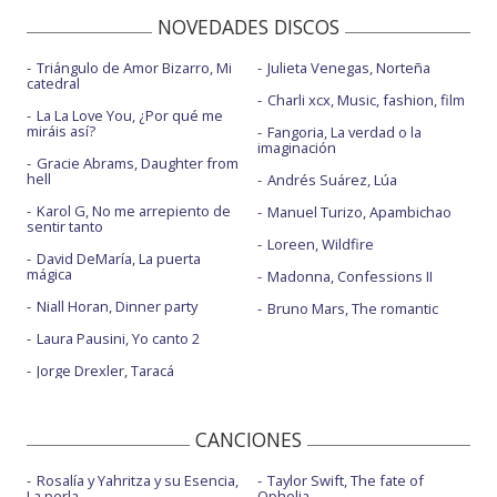
NOVEDADES DISCOS
Triángulo de Amor Bizarro, Mi
Julieta Venegas, Norteña
catedral
Charli xcx, Music, fashion, film
La La Love You, ¿Por qué me
miráis así?
Fangoria, La verdad o la
imaginación
Gracie Abrams, Daughter from
hell
Andrés Suárez, Lúa
Karol G, No me arrepiento de
Manuel Turizo, Apambichao
sentir tanto
Loreen, Wildfire
David DeMaría, La puerta
mágica
Madonna, Confessions II
Niall Horan, Dinner party
Bruno Mars, The romantic
Laura Pausini, Yo canto 2
Jorge Drexler, Taracá
CANCIONES
Rosalía y Yahritza y su Esencia,
Taylor Swift, The fate of
La perla
Ophelia