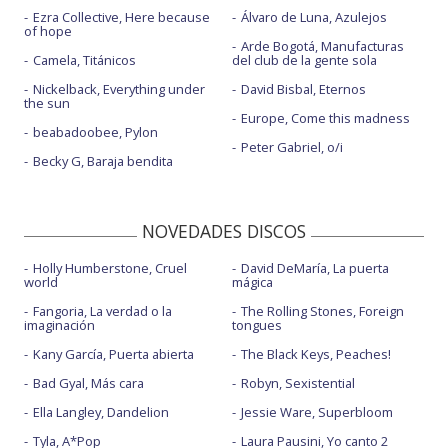
Ezra Collective, Here because
Álvaro de Luna, Azulejos
of hope
Arde Bogotá, Manufacturas
Camela, Titánicos
del club de la gente sola
Nickelback, Everything under
David Bisbal, Eternos
the sun
Europe, Come this madness
beabadoobee, Pylon
Peter Gabriel, o/i
Becky G, Baraja bendita
NOVEDADES DISCOS
Holly Humberstone, Cruel
David DeMaría, La puerta
world
mágica
Fangoria, La verdad o la
The Rolling Stones, Foreign
imaginación
tongues
Kany García, Puerta abierta
The Black Keys, Peaches!
Bad Gyal, Más cara
Robyn, Sexistential
Ella Langley, Dandelion
Jessie Ware, Superbloom
Tyla, A*Pop
Laura Pausini, Yo canto 2