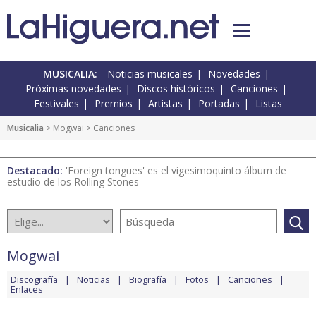
MUSICALIA:
Noticias musicales
Novedades
Próximas novedades
Discos históricos
Canciones
Festivales
Premios
Artistas
Portadas
Listas
Musicalia
>
Mogwai
> Canciones
Destacado:
'Foreign tongues' es el vigesimoquinto álbum de
estudio de los Rolling Stones
Mogwai
Discografía
Noticias
Biografía
Fotos
Canciones
Enlaces