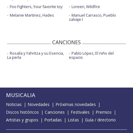
Foo Fighters, Your favorite toy
Loreen, Wildfire
Melanie Martinez, Hades
Manuel Carrasco, Pueblo
salvaje I
CANCIONES
Rosalía y Yahritza y su Esencia,
Pablo López, El niño del
La perla
espacio
MUSICALIA
Noticias
Novedades
Próximas novedades
Discos históricos
Canciones
Festivales
Premios
Artistas y grupos
Portadas
Listas
Guía / directorio