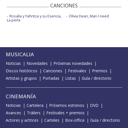
CANCIONES
Rosalía y Yahritza y su Esencia,
Olivia Dean, Man I need
La perla
MUSICALIA
Noticias
Novedades
Próximas novedades
Discos históricos
Canciones
Festivales
Premios
Artistas y grupos
Portadas
Listas
Guía / directorio
CINEMANÍA
Noticias
Cartelera
Próximos estrenos
DVD
Avances
Tráilers
Festivales + premios
Actores y actrices
Carteles
Box-office
Guía / directorio