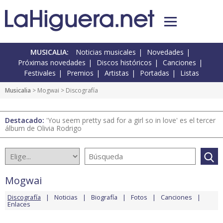
MUSICALIA:
Noticias musicales
Novedades
Próximas novedades
Discos históricos
Canciones
Festivales
Premios
Artistas
Portadas
Listas
Musicalia
>
Mogwai
> Discografía
Destacado:
'You seem pretty sad for a girl so in love' es el tercer
álbum de Olivia Rodrigo
Mogwai
Discografía
Noticias
Biografía
Fotos
Canciones
Enlaces