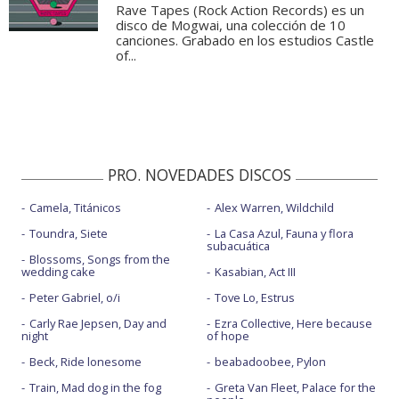
Rave Tapes (Rock Action Records) es un
disco de Mogwai, una colección de 10
canciones. Grabado en los estudios Castle
of...
PRO. NOVEDADES DISCOS
Camela, Titánicos
Alex Warren, Wildchild
Toundra, Siete
La Casa Azul, Fauna y flora
subacuática
Blossoms, Songs from the
wedding cake
Kasabian, Act III
Peter Gabriel, o/i
Tove Lo, Estrus
Carly Rae Jepsen, Day and
Ezra Collective, Here because
night
of hope
Beck, Ride lonesome
beabadoobee, Pylon
Train, Mad dog in the fog
Greta Van Fleet, Palace for the