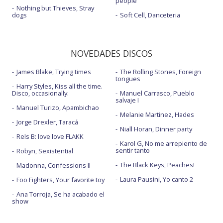
people
Nothing but Thieves, Stray
dogs
Soft Cell, Danceteria
NOVEDADES DISCOS
James Blake, Trying times
The Rolling Stones, Foreign
tongues
Harry Styles, Kiss all the time.
Disco, occasionally.
Manuel Carrasco, Pueblo
salvaje I
Manuel Turizo, Apambichao
Melanie Martinez, Hades
Jorge Drexler, Taracá
Niall Horan, Dinner party
Rels B: love love FLAKK
Karol G, No me arrepiento de
sentir tanto
Robyn, Sexistential
The Black Keys, Peaches!
Madonna, Confessions II
Laura Pausini, Yo canto 2
Foo Fighters, Your favorite toy
Ana Torroja, Se ha acabado el
show