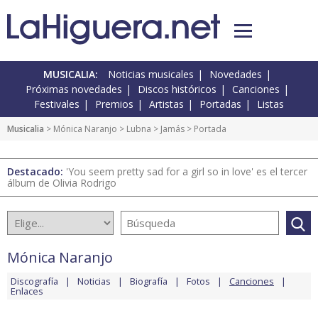
MUSICALIA:
Noticias musicales
Novedades
Próximas novedades
Discos históricos
Canciones
Festivales
Premios
Artistas
Portadas
Listas
Musicalia
>
Mónica Naranjo
>
Lubna
>
Jamás
> Portada
Destacado:
'You seem pretty sad for a girl so in love' es el tercer
álbum de Olivia Rodrigo
Mónica Naranjo
Discografía
Noticias
Biografía
Fotos
Canciones
Enlaces