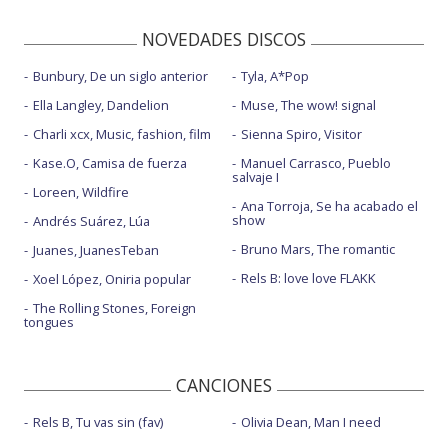
NOVEDADES DISCOS
Bunbury, De un siglo anterior
Tyla, A*Pop
Ella Langley, Dandelion
Muse, The wow! signal
Charli xcx, Music, fashion, film
Sienna Spiro, Visitor
Kase.O, Camisa de fuerza
Manuel Carrasco, Pueblo
salvaje I
Loreen, Wildfire
Ana Torroja, Se ha acabado el
show
Andrés Suárez, Lúa
Bruno Mars, The romantic
Juanes, JuanesTeban
Rels B: love love FLAKK
Xoel López, Oniria popular
The Rolling Stones, Foreign
tongues
CANCIONES
Rels B, Tu vas sin (fav)
Olivia Dean, Man I need