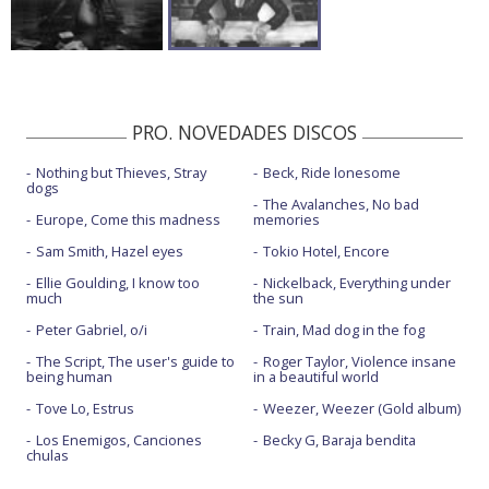
PRO. NOVEDADES DISCOS
Nothing but Thieves, Stray
Beck, Ride lonesome
dogs
The Avalanches, No bad
Europe, Come this madness
memories
Sam Smith, Hazel eyes
Tokio Hotel, Encore
Ellie Goulding, I know too
Nickelback, Everything under
much
the sun
Peter Gabriel, o/i
Train, Mad dog in the fog
The Script, The user's guide to
Roger Taylor, Violence insane
being human
in a beautiful world
Tove Lo, Estrus
Weezer, Weezer (Gold album)
Los Enemigos, Canciones
Becky G, Baraja bendita
chulas