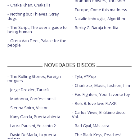
Brandon Flowers, Thrasher
Chaka Khan, Chakzilla
Europe, Come this madness
Nothing but Thieves, Stray
dogs
Natalie Imbruglia, Algorithm
The Script, The user's guide to
Becky G, Baraja bendita
being human
Greta Van Fleet, Palace for the
people
NOVEDADES DISCOS
The Rolling Stones, Foreign
Tyla, A*Pop
tongues
Charli xcx, Music, fashion, film
Jorge Drexler, Taracá
Foo Fighters, Your favorite toy
Madonna, Confessions II
Rels B: love love FLAKK
Sienna Spiro, Visitor
Carlos Vives, El último disco
Kany García, Puerta abierta
Vol. 1
Laura Pausini, Yo canto 2
Bad Gyal, Más cara
David DeMaría, La puerta
The Black Keys, Peaches!
mágica