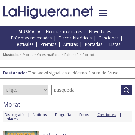
MUSICALIA:
Noticias musicales
Novedades
Próximas novedades
Discos históricos
Canciones
Festivales
Premios
Artistas
Portadas
Listas
Musicalia
>
Morat
>
Ya es mañana
>
Faltas tú
> Portada
Destacado:
'The wow! signal' es el décimo álbum de Muse
Morat
Discografía
Noticias
Biografía
Fotos
Canciones
Enlaces
Faltas tú