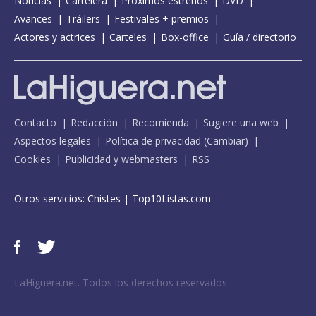
Noticias
Cartelera
Próximos estrenos
DVD
Avances
Tráilers
Festivales + premios
Actores y actrices
Carteles
Box-office
Guía / directorio
Contacto
Redacción
Recomienda
Sugiere una web
Aspectos legales
Política de privacidad
(
Cambiar
)
Cookies
Publicidad y webmasters
RSS
Otros servicios:
Chistes
|
Top10Listas.com
LaHiguera.net. Todos los derechos reservados