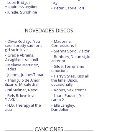
Leon Bridges,
fog
Happiness anytime
Peter Gabriel, o/i
Jungle, Sunshine
NOVEDADES DISCOS
Olivia Rodrigo, You
Madonna,
seem pretty sad for a
Confessions II
girl so in love
Sienna Spiro, Visitor
Gracie Abrams,
Bunbury, De un siglo
Daughter from hell
anterior
Melanie Martinez,
Siloé, Terrorismo
Hades
emocional
Juanes, JuanesTeban
Harry Styles, Kiss all
Triángulo de Amor
the time. Disco,
Bizarro, Mi catedral
occasionally.
Nil Moliner, Nexo
Robyn, Sexistential
Rels B: love love
Laura Pausini, Yo
FLAKK
canto 2
FLO, Therapy at the
Ella Langley,
club
Dandelion
CANCIONES