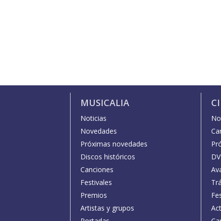
MUSICALIA
C
Noticias
Not
Novedades
Car
Próximas novedades
Pr
Discos históricos
DV
Canciones
Av
Festivales
Trá
Premios
Fe
Artistas y grupos
Act
Portadas
Car