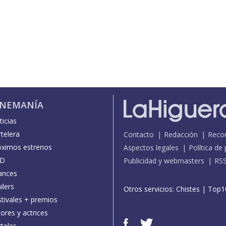
INEMANÍA
icias
telera
Contacto
Redacción
Reco
óximos estrenos
Aspectos legales
Política de
D
Publicidad y webmasters
RS
ances
ilers
Otros servicios:
Chistes
|
Top1
stivales + premios
ores y actrices
teles