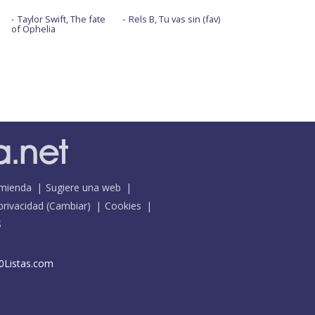
Taylor Swift, The fate
Rels B, Tu vas sin (fav)
of Ophelia
mienda
Sugiere una web
 privacidad
(
Cambiar
)
Cookies
S
0Listas.com