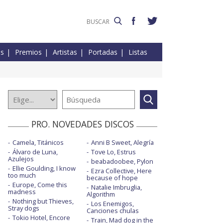
es
Premios
Artistas
Portadas
Listas
PRO. NOVEDADES DISCOS
Camela, Titánicos
Anni B Sweet, Alegría
Álvaro de Luna,
Tove Lo, Estrus
Azulejos
beabadoobee, Pylon
Ellie Goulding, I know
Ezra Collective, Here
too much
because of hope
Europe, Come this
Natalie Imbruglia,
madness
Algorithm
Nothing but Thieves,
Los Enemigos,
Stray dogs
Canciones chulas
Tokio Hotel, Encore
Train, Mad dog in the