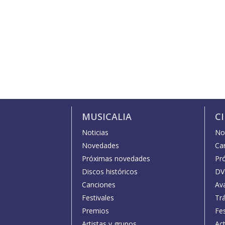
MUSICALIA
C
Noticias
Not
Novedades
Car
Próximas novedades
Pr
Discos históricos
DV
Canciones
Av
Festivales
Trá
Premios
Fe
Artistas y grupos
Act