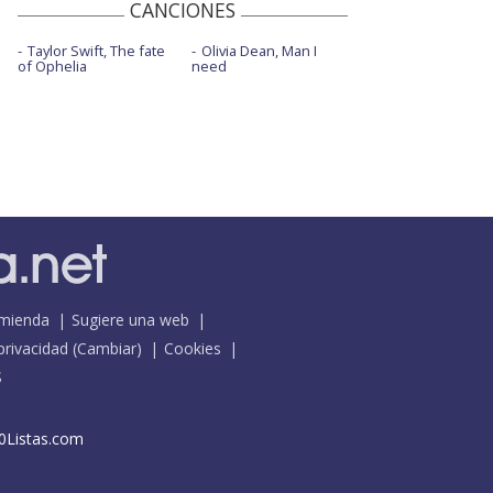
CANCIONES
Taylor Swift, The fate
Olivia Dean, Man I
of Ophelia
need
mienda
Sugiere una web
 privacidad
(
Cambiar
)
Cookies
S
0Listas.com