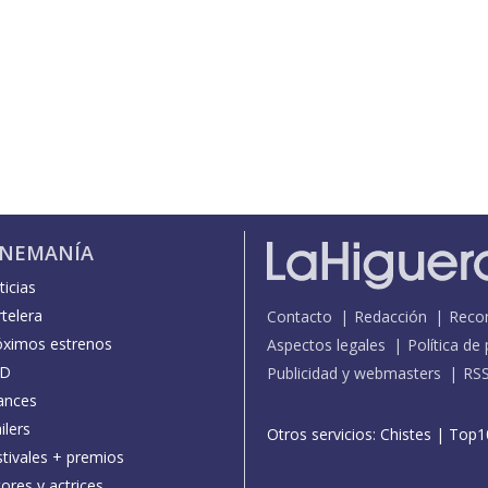
INEMANÍA
icias
telera
Contacto
Redacción
Reco
óximos estrenos
Aspectos legales
Política de
D
Publicidad y webmasters
RS
ances
ilers
Otros servicios:
Chistes
|
Top1
stivales + premios
ores y actrices