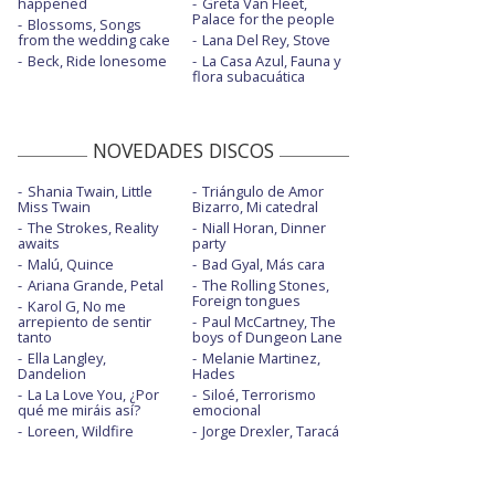
happened
Greta Van Fleet,
Palace for the people
Blossoms, Songs
from the wedding cake
Lana Del Rey, Stove
Beck, Ride lonesome
La Casa Azul, Fauna y
flora subacuática
NOVEDADES DISCOS
Shania Twain, Little
Triángulo de Amor
Miss Twain
Bizarro, Mi catedral
The Strokes, Reality
Niall Horan, Dinner
awaits
party
Malú, Quince
Bad Gyal, Más cara
Ariana Grande, Petal
The Rolling Stones,
Foreign tongues
Karol G, No me
arrepiento de sentir
Paul McCartney, The
tanto
boys of Dungeon Lane
Ella Langley,
Melanie Martinez,
Dandelion
Hades
La La Love You, ¿Por
Siloé, Terrorismo
qué me miráis así?
emocional
Loreen, Wildfire
Jorge Drexler, Taracá