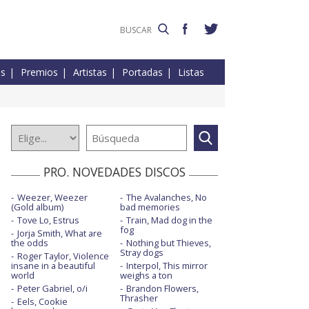
es
Premios
Artistas
Portadas
Listas
PRO. NOVEDADES DISCOS
Weezer, Weezer
The Avalanches, No
(Gold album)
bad memories
Tove Lo, Estrus
Train, Mad dog in the
fog
Jorja Smith, What are
the odds
Nothing but Thieves,
Stray dogs
Roger Taylor, Violence
insane in a beautiful
Interpol, This mirror
world
weighs a ton
Peter Gabriel, o/i
Brandon Flowers,
Thrasher
Eels, Cookie