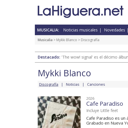
MUSICALIA:
Noticias musicales
Novedades
Musicalia
>
Mykki Blanco
> Discografía
Destacado:
'The wow! signal' es el décimo álb
Mykki Blanco
Discografía
Noticias
Canciones
2026
Cafe Paradiso
Incluye Little feet
Cafe Paradiso es un 
Grabado en Nueva Yor