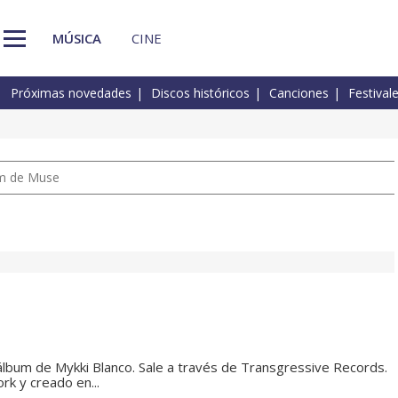
MÚSICA
CINE
Próximas novedades
Discos históricos
Canciones
Festival
um de Muse
álbum de Mykki Blanco. Sale a través de Transgressive Records.
k y creado en...