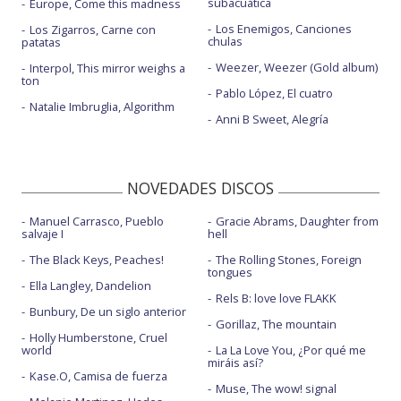
subacuática
Europe, Come this madness
Los Enemigos, Canciones
Los Zigarros, Carne con
chulas
patatas
Weezer, Weezer (Gold album)
Interpol, This mirror weighs a
ton
Pablo López, El cuatro
Natalie Imbruglia, Algorithm
Anni B Sweet, Alegría
NOVEDADES DISCOS
Manuel Carrasco, Pueblo
Gracie Abrams, Daughter from
salvaje I
hell
The Black Keys, Peaches!
The Rolling Stones, Foreign
tongues
Ella Langley, Dandelion
Rels B: love love FLAKK
Bunbury, De un siglo anterior
Gorillaz, The mountain
Holly Humberstone, Cruel
world
La La Love You, ¿Por qué me
miráis así?
Kase.O, Camisa de fuerza
Muse, The wow! signal