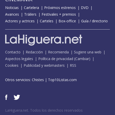
Noticias
Cartelera
Próximos estrenos
DVD
Avances
Tráilers
Festivales + premios
Actores y actrices
Carteles
Box-office
Guía / directorio
Contacto
Redacción
Recomienda
Sugiere una web
Aspectos legales
Política de privacidad
(
Cambiar
)
Cookies
Publicidad y webmasters
RSS
Otros servicios:
Chistes
|
Top10Listas.com
LaHiguera.net. Todos los derechos reservados