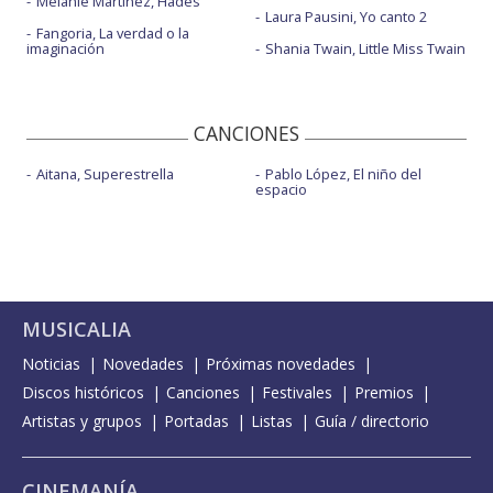
Melanie Martinez, Hades
Laura Pausini, Yo canto 2
Fangoria, La verdad o la
imaginación
Shania Twain, Little Miss Twain
CANCIONES
Aitana, Superestrella
Pablo López, El niño del
espacio
MUSICALIA
Noticias
Novedades
Próximas novedades
Discos históricos
Canciones
Festivales
Premios
Artistas y grupos
Portadas
Listas
Guía / directorio
CINEMANÍA