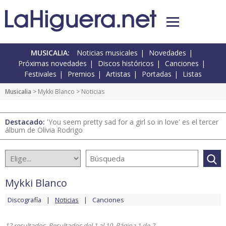
MUSICALIA:
Noticias musicales
Novedades
Próximas novedades
Discos históricos
Canciones
Festivales
Premios
Artistas
Portadas
Listas
Musicalia
>
Mykki Blanco
> Noticias
Destacado:
'You seem pretty sad for a girl so in love' es el tercer
álbum de Olivia Rodrigo
Mykki Blanco
Discografía
Noticias
Canciones
12 resultados. Resultados del 1 al 10. Página 1 de 2