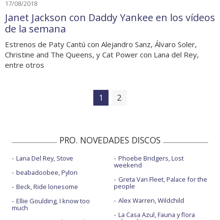
17/08/2018
Janet Jackson con Daddy Yankee en los vídeos
de la semana
Estrenos de Paty Cantú con Alejandro Sanz, Álvaro Soler,
Christine and The Queens, y Cat Power con Lana del Rey,
entre otros
1
2
PRO. NOVEDADES DISCOS
Lana Del Rey, Stove
Phoebe Bridgers, Lost
weekend
beabadoobee, Pylon
Greta Van Fleet, Palace for the
people
Beck, Ride lonesome
Alex Warren, Wildchild
Ellie Goulding, I know too
much
La Casa Azul, Fauna y flora