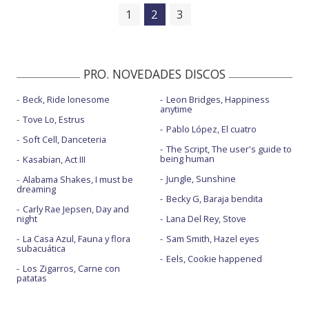
1
2
3
PRO. NOVEDADES DISCOS
Beck, Ride lonesome
Leon Bridges, Happiness
anytime
Tove Lo, Estrus
Pablo López, El cuatro
Soft Cell, Danceteria
The Script, The user's guide to
being human
Kasabian, Act III
Jungle, Sunshine
Alabama Shakes, I must be
dreaming
Becky G, Baraja bendita
Carly Rae Jepsen, Day and
night
Lana Del Rey, Stove
La Casa Azul, Fauna y flora
Sam Smith, Hazel eyes
subacuática
Eels, Cookie happened
Los Zigarros, Carne con
patatas