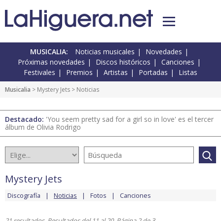
MUSICALIA:
Noticias musicales
Novedades
Próximas novedades
Discos históricos
Canciones
Festivales
Premios
Artistas
Portadas
Listas
Musicalia
>
Mystery Jets
> Noticias
Destacado:
'You seem pretty sad for a girl so in love' es el tercer
álbum de Olivia Rodrigo
Mystery Jets
Discografía
Noticias
Fotos
Canciones
21 resultados. Resultados del 11 al 20. Página 2 de 3