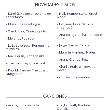
NOVEDADES DISCOS
Karol G, No me arrepiento de
Holly Humberstone, Cruel
sentir tanto
world
Muse, The wow! signal
Fangoria, La verdad o la
imaginación
Xoel López, Oniria popular
Ana Torroja, Se ha acabado el
show
Melendi, Pop rock
Jorge Drexler, Taracá
La La Love You, ¿Por qué me
miráis así?
Melanie Martinez, Hades
Niall Horan, Dinner party
Ariana Grande, Petal
The Black Keys, Peaches!
Charlie Puth, Whatever's
clever
Paul McCartney, The boys of
Dungeon Lane
Gorillaz, The mountain
CANCIONES
Aitana, Superestrella
Taylor Swift, The fate of
Ophelia