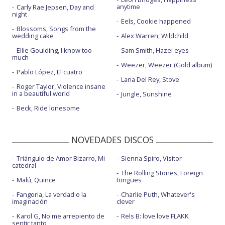
anytime
Carly Rae Jepsen, Day and
night
Eels, Cookie happened
Blossoms, Songs from the
wedding cake
Alex Warren, Wildchild
Ellie Goulding, I know too
Sam Smith, Hazel eyes
much
Weezer, Weezer (Gold album)
Pablo López, El cuatro
Lana Del Rey, Stove
Roger Taylor, Violence insane
in a beautiful world
Jungle, Sunshine
Beck, Ride lonesome
NOVEDADES DISCOS
Triángulo de Amor Bizarro, Mi
Sienna Spiro, Visitor
catedral
The Rolling Stones, Foreign
Malú, Quince
tongues
Fangoria, La verdad o la
Charlie Puth, Whatever's
imaginación
clever
Karol G, No me arrepiento de
Rels B: love love FLAKK
sentir tanto