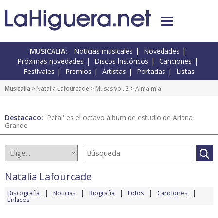
MUSICALIA:
Noticias musicales
Novedades
Próximas novedades
Discos históricos
Canciones
Festivales
Premios
Artistas
Portadas
Listas
Musicalia
>
Natalia Lafourcade
>
Musas vol. 2
> Alma mía
Destacado:
'Petal' es el octavo álbum de estudio de Ariana
Grande
Natalia Lafourcade
Discografía
Noticias
Biografía
Fotos
Canciones
Enlaces