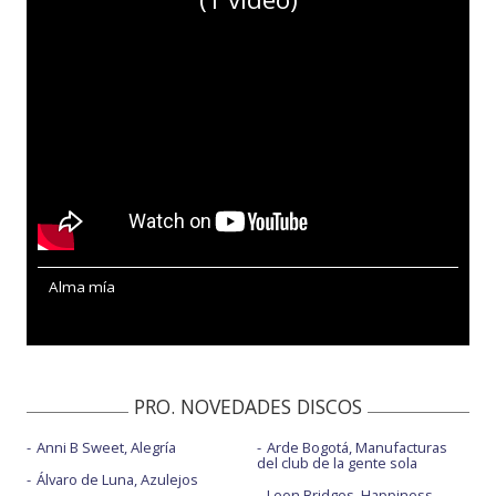
Alma mía
PRO. NOVEDADES DISCOS
Anni B Sweet, Alegría
Arde Bogotá, Manufacturas
del club de la gente sola
Álvaro de Luna, Azulejos
Leon Bridges, Happiness