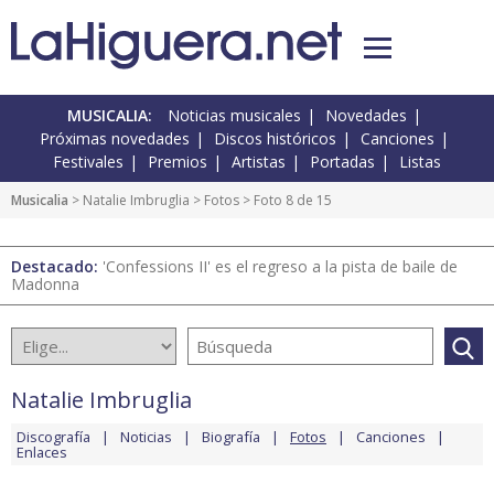
MUSICALIA:
Noticias musicales
Novedades
Próximas novedades
Discos históricos
Canciones
Festivales
Premios
Artistas
Portadas
Listas
Musicalia
>
Natalie Imbruglia
>
Fotos
> Foto 8 de 15
Destacado:
'Confessions II' es el regreso a la pista de baile de
Madonna
Natalie Imbruglia
Discografía
Noticias
Biografía
Fotos
Canciones
Enlaces