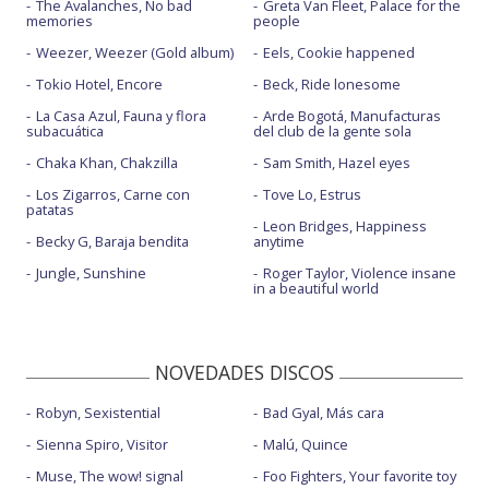
The Avalanches, No bad
Greta Van Fleet, Palace for the
memories
people
Weezer, Weezer (Gold album)
Eels, Cookie happened
Tokio Hotel, Encore
Beck, Ride lonesome
La Casa Azul, Fauna y flora
Arde Bogotá, Manufacturas
subacuática
del club de la gente sola
Chaka Khan, Chakzilla
Sam Smith, Hazel eyes
Los Zigarros, Carne con
Tove Lo, Estrus
patatas
Leon Bridges, Happiness
Becky G, Baraja bendita
anytime
Jungle, Sunshine
Roger Taylor, Violence insane
in a beautiful world
NOVEDADES DISCOS
Robyn, Sexistential
Bad Gyal, Más cara
Sienna Spiro, Visitor
Malú, Quince
Muse, The wow! signal
Foo Fighters, Your favorite toy