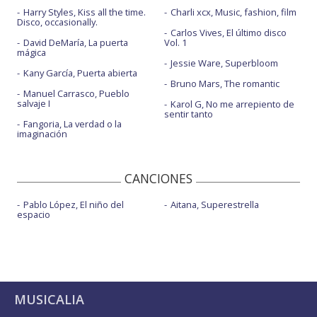
Harry Styles, Kiss all the time.
Charli xcx, Music, fashion, film
Disco, occasionally.
Carlos Vives, El último disco
David DeMaría, La puerta
Vol. 1
mágica
Jessie Ware, Superbloom
Kany García, Puerta abierta
Bruno Mars, The romantic
Manuel Carrasco, Pueblo
salvaje I
Karol G, No me arrepiento de
sentir tanto
Fangoria, La verdad o la
imaginación
CANCIONES
Pablo López, El niño del
Aitana, Superestrella
espacio
MUSICALIA