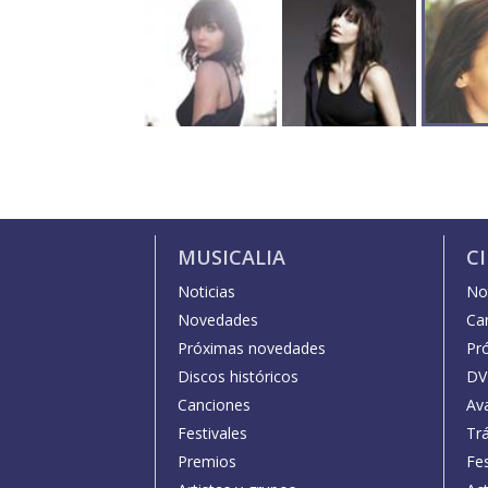
MUSICALIA
C
Noticias
Not
Novedades
Car
Próximas novedades
Pr
Discos históricos
DV
Canciones
Av
Festivales
Trá
Premios
Fe