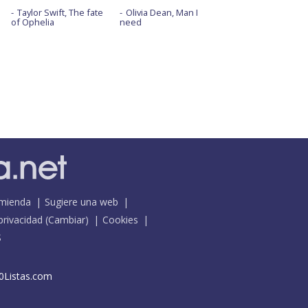
Taylor Swift, The fate
Olivia Dean, Man I
of Ophelia
need
mienda
Sugiere una web
 privacidad
(
Cambiar
)
Cookies
S
0Listas.com