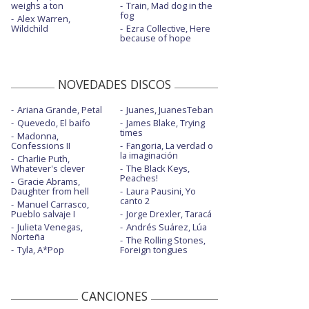
weighs a ton
Train, Mad dog in the
fog
Alex Warren,
Wildchild
Ezra Collective, Here
because of hope
NOVEDADES DISCOS
Ariana Grande, Petal
Juanes, JuanesTeban
Quevedo, El baifo
James Blake, Trying
times
Madonna,
Confessions II
Fangoria, La verdad o
la imaginación
Charlie Puth,
Whatever's clever
The Black Keys,
Peaches!
Gracie Abrams,
Daughter from hell
Laura Pausini, Yo
canto 2
Manuel Carrasco,
Pueblo salvaje I
Jorge Drexler, Taracá
Julieta Venegas,
Andrés Suárez, Lúa
Norteña
The Rolling Stones,
Tyla, A*Pop
Foreign tongues
CANCIONES