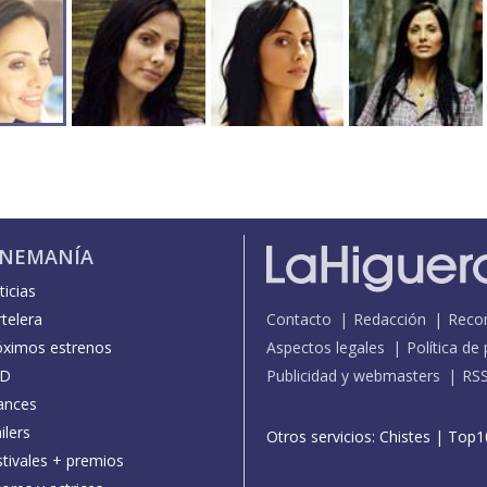
INEMANÍA
icias
telera
Contacto
Redacción
Reco
óximos estrenos
Aspectos legales
Política de
D
Publicidad y webmasters
RS
ances
ilers
Otros servicios:
Chistes
|
Top1
stivales + premios