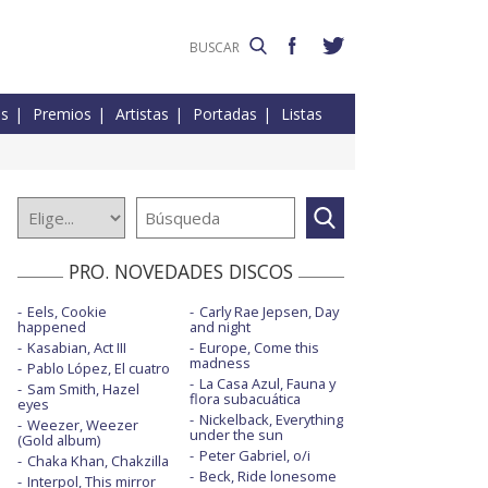
es
Premios
Artistas
Portadas
Listas
PRO. NOVEDADES DISCOS
Eels, Cookie
Carly Rae Jepsen, Day
happened
and night
Kasabian, Act III
Europe, Come this
madness
Pablo López, El cuatro
La Casa Azul, Fauna y
Sam Smith, Hazel
flora subacuática
eyes
Nickelback, Everything
Weezer, Weezer
under the sun
(Gold album)
Peter Gabriel, o/i
Chaka Khan, Chakzilla
Beck, Ride lonesome
Interpol, This mirror