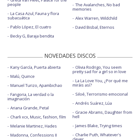
Greta Van Fleet, Palace for the
people
The Avalanches, No bad
memories
La Casa Azul, Fauna y flora
subacuática
Alex Warren, Wildchild
Pablo López, El cuatro
David Bisbal, Eternos
Becky G, Baraja bendita
NOVEDADES DISCOS
Kany García, Puerta abierta
Olivia Rodrigo, You seem
pretty sad for a girl so in love
Malú, Quince
La La Love You, ¿Por qué me
miráis así?
Manuel Turizo, Apambichao
Siloé, Terrorismo emocional
Fangoria, La verdad o la
imaginación
Andrés Suárez, Lúa
Ariana Grande, Petal
Gracie Abrams, Daughter from
hell
Charli xcx, Music, fashion, film
James Blake, Trying times
Melanie Martinez, Hades
Charlie Puth, Whatever's
Madonna, Confessions II
clever