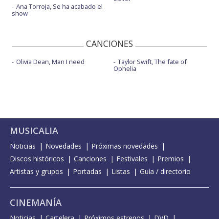
Ana Torroja, Se ha acabado el
show
CANCIONES
Olivia Dean, Man I need
Taylor Swift, The fate of
Ophelia
MUSICALIA
Noticias
Novedades
Próximas novedades
Discos históricos
Canciones
Festivales
Premios
Artistas y grupos
Portadas
Listas
Guía / directorio
CINEMANÍA
Noticias
Cartelera
Próximos estrenos
DVD