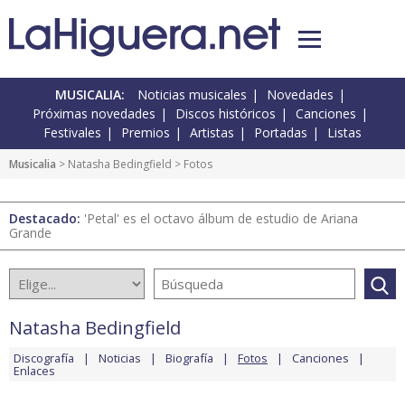
MUSICALIA:
Noticias musicales
Novedades
Próximas novedades
Discos históricos
Canciones
Festivales
Premios
Artistas
Portadas
Listas
Musicalia
>
Natasha Bedingfield
> Fotos
Destacado:
'Petal' es el octavo álbum de estudio de Ariana
Grande
Natasha Bedingfield
Discografía
Noticias
Biografía
Fotos
Canciones
Enlaces