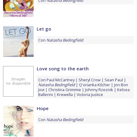
Con
Natasha Bedingfield
Let go
Con
Natasha Bedingfield
Love song to the earth
Con
Paul McCartney
Sheryl Crow
Sean Paul
Natasha Bedingfield
Q'orianka Kilcher
Jon Bon
Jovi
Christina Grimmie
Johnny Rzeznik
Kelsea
Ballerini
Krewella
Victoria Justice
Hope
Con
Natasha Bedingfield