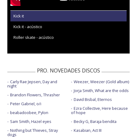
Kick it
Kick it - acústico
Roller skate - acústico
PRO. NOVEDADES DISCOS
Carly Rae Jepsen, Day and
Weezer, Weezer (Gold album)
night
Jorja Smith, What are the odds
Brandon Flowers, Thrasher
David Bisbal, Eternos
Peter Gabriel, o/i
Ezra Collective, Here because
beabadoobee, Pylon
of hope
Sam Smith, Hazel eyes
Becky G, Baraja bendita
Nothing but Thieves, Stray
Kasabian, Act III
dogs