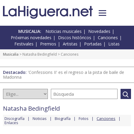
MUSICALIA:
Noticias musicales
Novedades
Próximas novedades
Discos históricos
Canciones
Festivales
Premios
Artistas
Portadas
Listas
Musicalia
>
Natasha Bedingfield
> Canciones
Destacado:
'Confessions II' es el regreso a la pista de baile de
Madonna
Natasha Bedingfield
Discografía
Noticias
Biografía
Fotos
Canciones
Enlaces