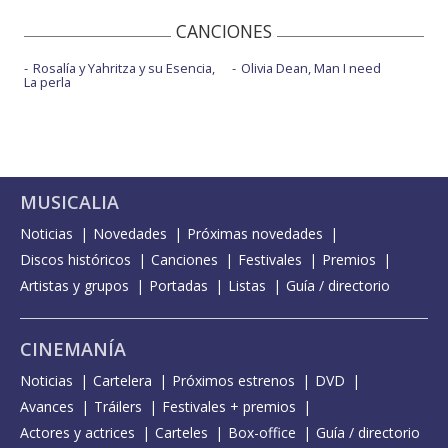
CANCIONES
Rosalía y Yahritza y su Esencia,
Olivia Dean, Man I need
La perla
MUSICALIA
Noticias
Novedades
Próximas novedades
Discos históricos
Canciones
Festivales
Premios
Artistas y grupos
Portadas
Listas
Guía / directorio
CINEMANÍA
Noticias
Cartelera
Próximos estrenos
DVD
Avances
Tráilers
Festivales + premios
Actores y actrices
Carteles
Box-office
Guía / directorio