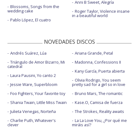
Anni B Sweet, Alegría
Blossoms, Songs from the
wedding cake
Roger Taylor, Violence insane
in a beautiful world
Pablo López, El cuatro
NOVEDADES DISCOS
Andrés Suárez, Lúa
Ariana Grande, Petal
Triángulo de Amor Bizarro, Mi
Madonna, Confessions II
catedral
Kany García, Puerta abierta
Laura Pausini, Yo canto 2
Olivia Rodrigo, You seem
Jessie Ware, Superbloom
pretty sad for a girl so in love
Foo Fighters, Your favorite toy
Bruno Mars, The romantic
Shania Twain, Little Miss Twain
Kase.O, Camisa de fuerza
Julieta Venegas, Norteña
The Strokes, Reality awaits
Charlie Puth, Whatever's
La La Love You, ¿Por qué me
clever
miráis así?