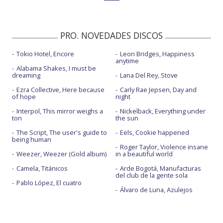
PRO. NOVEDADES DISCOS
Tokio Hotel, Encore
Leon Bridges, Happiness
anytime
Alabama Shakes, I must be
dreaming
Lana Del Rey, Stove
Ezra Collective, Here because
Carly Rae Jepsen, Day and
of hope
night
Interpol, This mirror weighs a
Nickelback, Everything under
ton
the sun
The Script, The user's guide to
Eels, Cookie happened
being human
Roger Taylor, Violence insane
Weezer, Weezer (Gold album)
in a beautiful world
Camela, Titánicos
Arde Bogotá, Manufacturas
del club de la gente sola
Pablo López, El cuatro
Álvaro de Luna, Azulejos