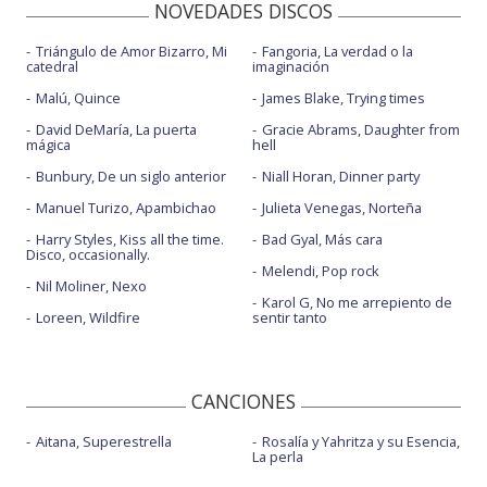
NOVEDADES DISCOS
Triángulo de Amor Bizarro, Mi
Fangoria, La verdad o la
catedral
imaginación
Malú, Quince
James Blake, Trying times
David DeMaría, La puerta
Gracie Abrams, Daughter from
mágica
hell
Bunbury, De un siglo anterior
Niall Horan, Dinner party
Manuel Turizo, Apambichao
Julieta Venegas, Norteña
Harry Styles, Kiss all the time.
Bad Gyal, Más cara
Disco, occasionally.
Melendi, Pop rock
Nil Moliner, Nexo
Karol G, No me arrepiento de
Loreen, Wildfire
sentir tanto
CANCIONES
Aitana, Superestrella
Rosalía y Yahritza y su Esencia,
La perla