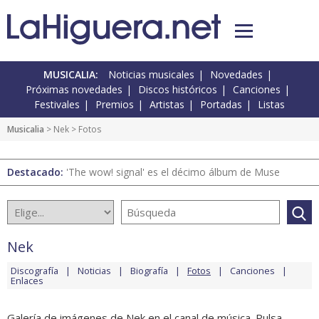
MUSICALIA:
Noticias musicales
Novedades
Próximas novedades
Discos históricos
Canciones
Festivales
Premios
Artistas
Portadas
Listas
Musicalia
>
Nek
> Fotos
Destacado:
'The wow! signal' es el décimo álbum de Muse
Nek
Discografía
Noticias
Biografía
Fotos
Canciones
Enlaces
Galería de imágenes de Nek en el canal de música. Pulsa