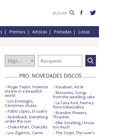
es
Premios
Artistas
Portadas
Listas
PRO. NOVEDADES DISCOS
Roger Taylor, Violence
Kasabian, Act III
insane in a beautiful
Blossoms, Songs
world
from the wedding cake
Los Enemigos,
La Casa Azul, Fauna y
Canciones chulas
flora subacuática
Pablo López, El cuatro
Brandon Flowers,
Nickelback, Everything
Thrasher
under the sun
Ellie Goulding, I know
Chaka Khan, Chakzilla
too much
Los Zigarros, Carne
The Script, The user's