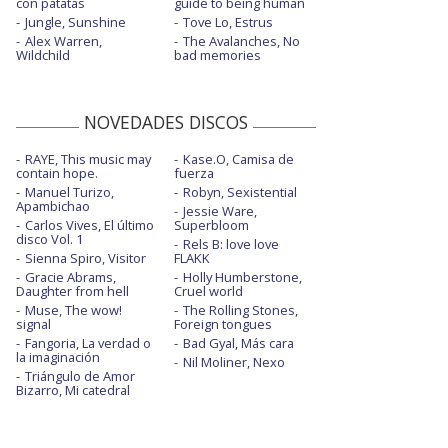
con patatas
guide to being human
Jungle, Sunshine
Tove Lo, Estrus
Alex Warren,
The Avalanches, No
Wildchild
bad memories
NOVEDADES DISCOS
RAYE, This music may
Kase.O, Camisa de
contain hope.
fuerza
Manuel Turizo,
Robyn, Sexistential
Apambichao
Jessie Ware,
Carlos Vives, El último
Superbloom
disco Vol. 1
Rels B: love love
Sienna Spiro, Visitor
FLAKK
Gracie Abrams,
Holly Humberstone,
Daughter from hell
Cruel world
Muse, The wow!
The Rolling Stones,
signal
Foreign tongues
Fangoria, La verdad o
Bad Gyal, Más cara
la imaginación
Nil Moliner, Nexo
Triángulo de Amor
Bizarro, Mi catedral