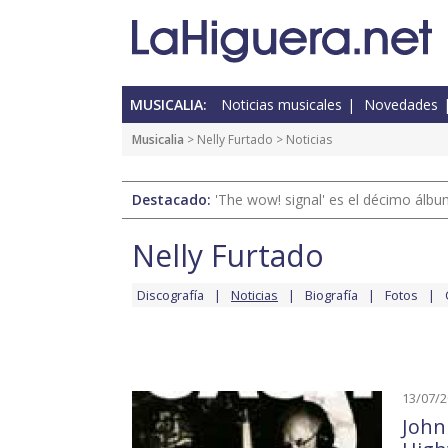
MUSICALIA:
Noticias musicales
Novedades
Musicalia
>
Nelly Furtado
> Noticias
Destacado:
'The wow! signal' es el décimo álb
Nelly Furtado
Discografía
Noticias
Biografía
Fotos
13/07/
John