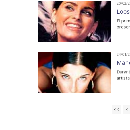
20/02/
Loos
El pri
presen
24/01/
Mane
Durant
artist
<<
<