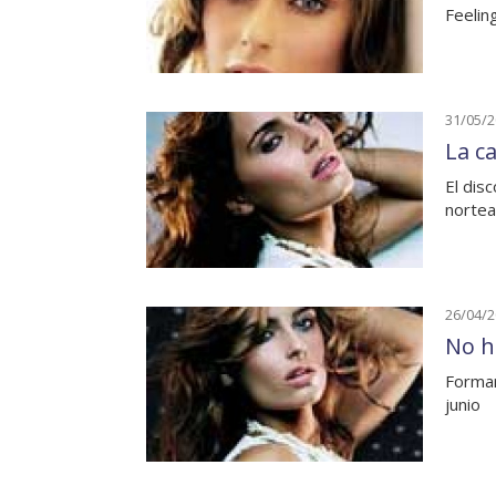
Feelin
31/05/
La c
El dis
nortea
26/04/
No h
Formar
junio