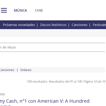
MÚSICA
CINE
Próximas novedades
Discos históricos
Canciones
Festival
um de Muse
Canciones
Enlaces
100 resultados. Resultados del 91 al 100. Página 10 de 10
2006
ny Cash, nº1 con American V: A Hundred