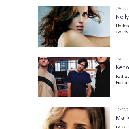
29/06/
Nell
Underø
Gnarls
26/06/
Keane
Fatboy
Furtad
12/06/
Mane
La lis