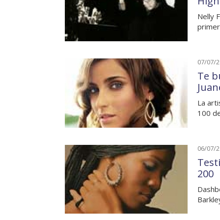
High
Nelly F
prime
07/07/
Te b
Juan
La art
100 d
06/07/
Testi
200
Dashbo
Barkle