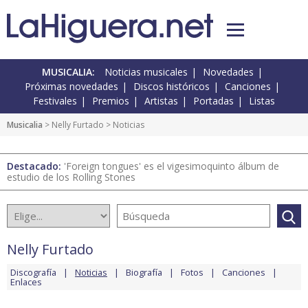
MUSICALIA:
Noticias musicales
Novedades
Próximas novedades
Discos históricos
Canciones
Festivales
Premios
Artistas
Portadas
Listas
Musicalia
>
Nelly Furtado
> Noticias
Destacado:
'Foreign tongues' es el vigesimoquinto álbum de
estudio de los Rolling Stones
Nelly Furtado
Discografía
Noticias
Biografía
Fotos
Canciones
Enlaces