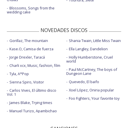
Blossoms, Songs from the
wedding cake
NOVEDADES DISCOS
Gorillaz, The mountain
Shania Twain, Little Miss Twain
Kase.O, Camisa de fuerza
Ella Langley, Dandelion
Jorge Drexler, Taracá
Holly Humberstone, Cruel
world
Charli xcx, Music, fashion, film
Paul McCartney, The boys of
Dungeon Lane
Tyla, A*Pop
Quevedo, El baifo
Sienna Spiro, Visitor
Xoel López, Oniria popular
Carlos Vives, El último disco
Vol. 1
Foo Fighters, Your favorite toy
James Blake, Trying times
Manuel Turizo, Apambichao