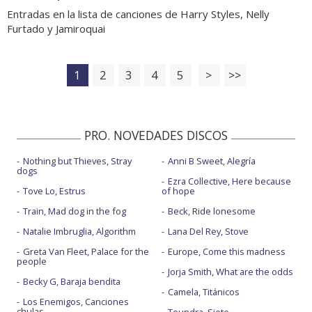
Entradas en la lista de canciones de Harry Styles, Nelly
Furtado y Jamiroquai
1
2
3
4
5
>
>>
PRO. NOVEDADES DISCOS
Nothing but Thieves, Stray
Anni B Sweet, Alegría
dogs
Ezra Collective, Here because
Tove Lo, Estrus
of hope
Train, Mad dog in the fog
Beck, Ride lonesome
Natalie Imbruglia, Algorithm
Lana Del Rey, Stove
Greta Van Fleet, Palace for the
Europe, Come this madness
people
Jorja Smith, What are the odds
Becky G, Baraja bendita
Camela, Titánicos
Los Enemigos, Canciones
chulas
Toundra, Siete