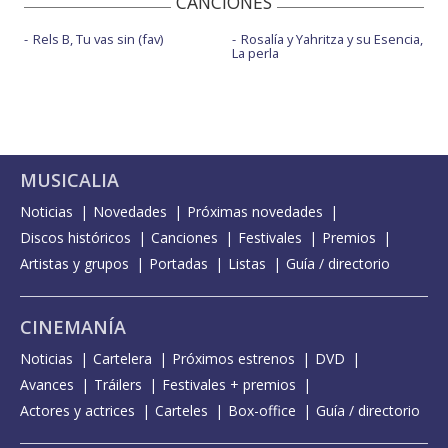
CANCIONES
Rels B, Tu vas sin (fav)
Rosalía y Yahritza y su Esencia,
La perla
MUSICALIA
Noticias
Novedades
Próximas novedades
Discos históricos
Canciones
Festivales
Premios
Artistas y grupos
Portadas
Listas
Guía / directorio
CINEMANÍA
Noticias
Cartelera
Próximos estrenos
DVD
Avances
Tráilers
Festivales + premios
Actores y actrices
Carteles
Box-office
Guía / directorio