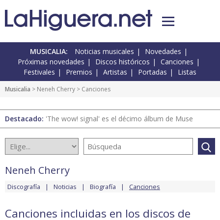
MUSICALIA:
Noticias musicales
Novedades
Próximas novedades
Discos históricos
Canciones
Festivales
Premios
Artistas
Portadas
Listas
Musicalia
>
Neneh Cherry
> Canciones
Destacado:
'The wow! signal' es el décimo álbum de Muse
Neneh Cherry
Discografía
Noticias
Biografía
Canciones
Canciones incluidas en los discos de