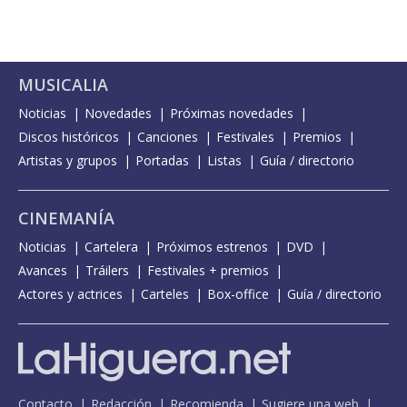
MUSICALIA
Noticias
Novedades
Próximas novedades
Discos históricos
Canciones
Festivales
Premios
Artistas y grupos
Portadas
Listas
Guía / directorio
CINEMANÍA
Noticias
Cartelera
Próximos estrenos
DVD
Avances
Tráilers
Festivales + premios
Actores y actrices
Carteles
Box-office
Guía / directorio
Contacto
Redacción
Recomienda
Sugiere una web