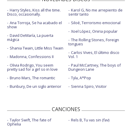
Harry Styles, Kiss all the time.
Karol G, No me arrepiento de
Disco, occasionally.
sentir tanto
Ana Torroja, Se ha acabado el
Siloé, Terrorismo emocional
show
Xoel López, Oniria popular
David DeMaría, La puerta
mágica
The Rolling Stones, Foreign
tongues
Shania Twain, Little Miss Twain
Carlos Vives, El último disco
Madonna, Confessions II
Vol. 1
Olivia Rodrigo, You seem
Paul McCartney, The boys of
pretty sad for a girl so in love
Dungeon Lane
Bruno Mars, The romantic
Tyla, A*Pop
Bunbury, De un siglo anterior
Sienna Spiro, Visitor
CANCIONES
Taylor Swift, The fate of
Rels B, Tu vas sin (fav)
Ophelia