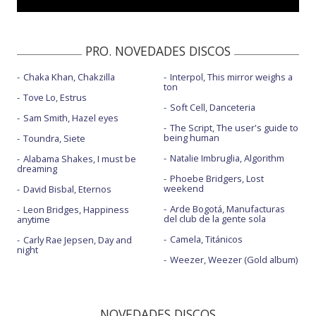
PRO. NOVEDADES DISCOS
Chaka Khan, Chakzilla
Interpol, This mirror weighs a
ton
Tove Lo, Estrus
Soft Cell, Danceteria
Sam Smith, Hazel eyes
The Script, The user's guide to
being human
Toundra, Siete
Natalie Imbruglia, Algorithm
Alabama Shakes, I must be
dreaming
Phoebe Bridgers, Lost
weekend
David Bisbal, Eternos
Arde Bogotá, Manufacturas
Leon Bridges, Happiness
del club de la gente sola
anytime
Camela, Titánicos
Carly Rae Jepsen, Day and
night
Weezer, Weezer (Gold album)
NOVEDADES DISCOS