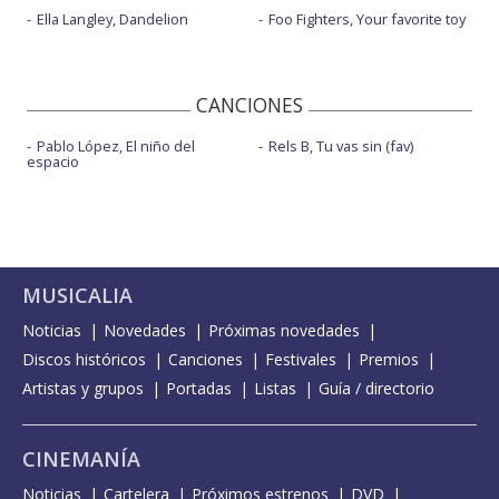
Ella Langley, Dandelion
Foo Fighters, Your favorite toy
CANCIONES
Pablo López, El niño del
Rels B, Tu vas sin (fav)
espacio
MUSICALIA
Noticias
Novedades
Próximas novedades
Discos históricos
Canciones
Festivales
Premios
Artistas y grupos
Portadas
Listas
Guía / directorio
CINEMANÍA
Noticias
Cartelera
Próximos estrenos
DVD