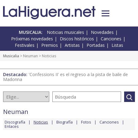
MUSICALIA:
Noticias musicales
Novedades
Próximas novedades
Discos históricos
Canciones
Festivales
Premios
Artistas
Portadas
Listas
Musicalia
>
Neuman
> Noticias
Destacado:
'Confessions II' es el regreso a la pista de baile de
Madonna
Neuman
Discografía
Noticias
Biografía
Fotos
Canciones
Enlaces