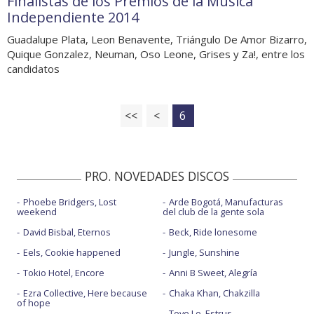
Finalistas de los Premios de la Música
Independiente 2014
Guadalupe Plata, Leon Benavente, Triángulo De Amor Bizarro,
Quique Gonzalez, Neuman, Oso Leone, Grises y Za!, entre los
candidatos
<<
<
6
PRO. NOVEDADES DISCOS
Phoebe Bridgers, Lost
Arde Bogotá, Manufacturas
weekend
del club de la gente sola
David Bisbal, Eternos
Beck, Ride lonesome
Eels, Cookie happened
Jungle, Sunshine
Tokio Hotel, Encore
Anni B Sweet, Alegría
Ezra Collective, Here because
Chaka Khan, Chakzilla
of hope
Tove Lo, Estrus