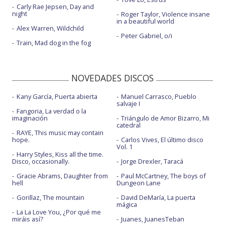
Carly Rae Jepsen, Day and
night
Roger Taylor, Violence insane
in a beautiful world
Alex Warren, Wildchild
Peter Gabriel, o/i
Train, Mad dog in the fog
NOVEDADES DISCOS
Kany García, Puerta abierta
Manuel Carrasco, Pueblo
salvaje I
Fangoria, La verdad o la
imaginación
Triángulo de Amor Bizarro, Mi
catedral
RAYE, This music may contain
hope.
Carlos Vives, El último disco
Vol. 1
Harry Styles, Kiss all the time.
Disco, occasionally.
Jorge Drexler, Taracá
Gracie Abrams, Daughter from
Paul McCartney, The boys of
hell
Dungeon Lane
Gorillaz, The mountain
David DeMaría, La puerta
mágica
La La Love You, ¿Por qué me
miráis así?
Juanes, JuanesTeban