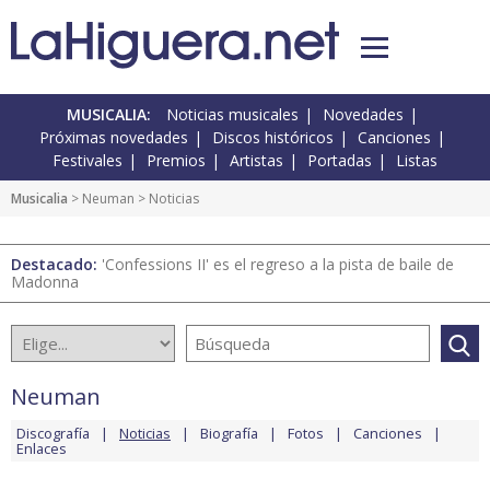
MUSICALIA:
Noticias musicales
Novedades
Próximas novedades
Discos históricos
Canciones
Festivales
Premios
Artistas
Portadas
Listas
Musicalia
>
Neuman
> Noticias
Destacado:
'Confessions II' es el regreso a la pista de baile de
Madonna
Neuman
Discografía
Noticias
Biografía
Fotos
Canciones
Enlaces