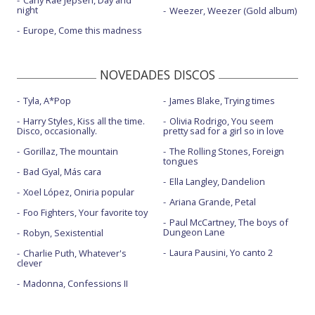
night
Weezer, Weezer (Gold album)
Europe, Come this madness
NOVEDADES DISCOS
Tyla, A*Pop
James Blake, Trying times
Harry Styles, Kiss all the time.
Olivia Rodrigo, You seem
Disco, occasionally.
pretty sad for a girl so in love
Gorillaz, The mountain
The Rolling Stones, Foreign
tongues
Bad Gyal, Más cara
Ella Langley, Dandelion
Xoel López, Oniria popular
Ariana Grande, Petal
Foo Fighters, Your favorite toy
Paul McCartney, The boys of
Dungeon Lane
Robyn, Sexistential
Laura Pausini, Yo canto 2
Charlie Puth, Whatever's
clever
Madonna, Confessions II