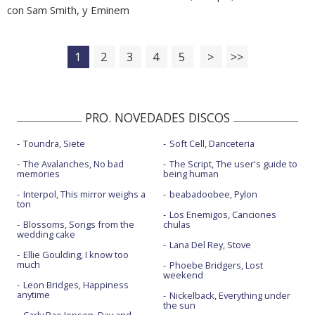
con Sam Smith, y Eminem
1
2
3
4
5
>
>>
PRO. NOVEDADES DISCOS
Toundra, Siete
Soft Cell, Danceteria
The Avalanches, No bad
The Script, The user's guide to
memories
being human
Interpol, This mirror weighs a
beabadoobee, Pylon
ton
Los Enemigos, Canciones
Blossoms, Songs from the
chulas
wedding cake
Lana Del Rey, Stove
Ellie Goulding, I know too
much
Phoebe Bridgers, Lost
weekend
Leon Bridges, Happiness
anytime
Nickelback, Everything under
the sun
Carly Rae Jepsen, Day and