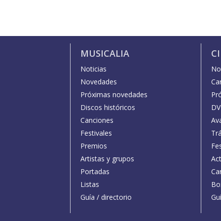
MUSICALIA
C
Noticias
Not
Novedades
Car
Próximas novedades
Pr
Discos históricos
DV
Canciones
Av
Festivales
Trá
Premios
Fe
Artistas y grupos
Act
Portadas
Car
Listas
Bo
Guía / directorio
Guí