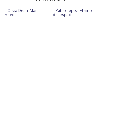
Olivia Dean, Man I
Pablo López, El niño
need
del espacio