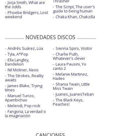
Thrasher
Jorja Smith, What are
the odds
The Script, The user's
guide to being human
Phoebe Bridgers, Lost
weekend
Chaka Khan, Chakzilla
NOVEDADES DISCOS
Andrés Suárez, Lúa
Sienna Spiro, Visitor
Tyla, A*Pop
Charlie Puth,
Whatever's clever
Ella Langley,
Dandelion
Laura Pausini, Yo
canto 2
Nil Moliner, Nexo
Melanie Martinez,
The Strokes, Reality
Hades
awaits
Shania Twain, Little
James Blake, Trying
Miss Twain
times
Juanes, JuanesTeban
Manuel Turizo,
Apambichao
The Black Keys,
Peaches!
Melendi, Pop rock
Fangoria, La verdad o
la imaginación
CANCIONES