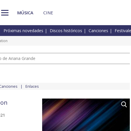
MÚSICA
CINE
Próximas novedades
Discos históricos
Canciones
Festival
ation
io de Ariana Grande
Canciones
Enlaces
ion
021