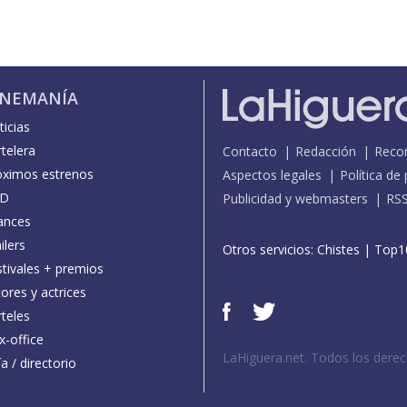
INEMANÍA
icias
telera
Contacto
Redacción
Reco
óximos estrenos
Aspectos legales
Política de
D
Publicidad y webmasters
RS
ances
ilers
Otros servicios:
Chistes
|
Top1
stivales + premios
ores y actrices
teles
x-office
LaHiguera.net. Todos los dere
a / directorio