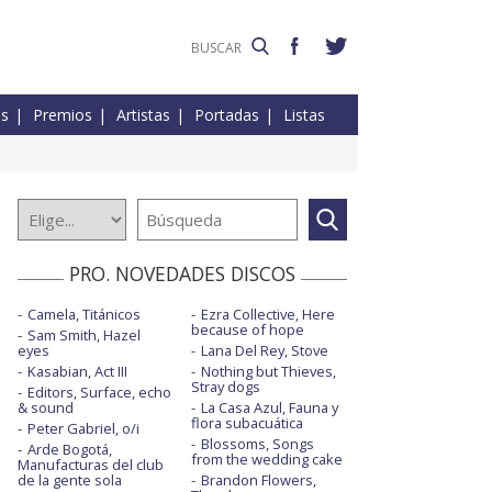
es
Premios
Artistas
Portadas
Listas
PRO. NOVEDADES DISCOS
Camela, Titánicos
Ezra Collective, Here
because of hope
Sam Smith, Hazel
eyes
Lana Del Rey, Stove
Kasabian, Act III
Nothing but Thieves,
Stray dogs
Editors, Surface, echo
& sound
La Casa Azul, Fauna y
flora subacuática
Peter Gabriel, o/i
Blossoms, Songs
Arde Bogotá,
from the wedding cake
Manufacturas del club
de la gente sola
Brandon Flowers,