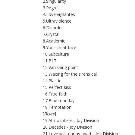
2.Singularity
3.Regret
4.Love vigilantes
5.Ultraviolence
6.Disorder
7.Crystal
8.Academic
9.Your silent face
10.Subculture
11.BLT
12.Vanishing point
13.Waiting for the sirens call
14.Plastic
15.Perfect kiss
16.True faith
17.Blue monday
18.Temptation
[
Bises
]
19.Atmosphere - Joy Division
20.Decades - Joy Division
21.Love will tear us apart - Joy Division