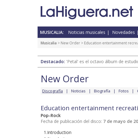
MUSICALIA:
Noticias musicales
Novedades
Musicalia
>
New Order
> Education entertainment recre
Destacado:
'Petal' es el octavo álbum de estud
New Order
Discografía
Noticias
Biografía
Fotos
Education entertainment recreat
Pop-Rock
Fecha de publicación del disco:
7 de mayo de 2
1.Introduction