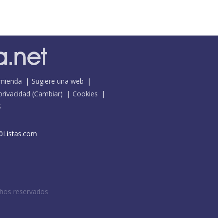
mienda
Sugiere una web
 privacidad
(
Cambiar
)
Cookies
S
0Listas.com
chos reservados