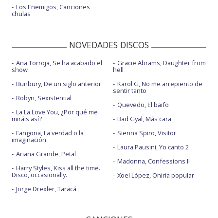
Los Enemigos, Canciones
chulas
NOVEDADES DISCOS
Ana Torroja, Se ha acabado el
Gracie Abrams, Daughter from
show
hell
Bunbury, De un siglo anterior
Karol G, No me arrepiento de
sentir tanto
Robyn, Sexistential
Quevedo, El baifo
La La Love You, ¿Por qué me
miráis así?
Bad Gyal, Más cara
Fangoria, La verdad o la
Sienna Spiro, Visitor
imaginación
Laura Pausini, Yo canto 2
Ariana Grande, Petal
Madonna, Confessions II
Harry Styles, Kiss all the time.
Disco, occasionally.
Xoel López, Oniria popular
Jorge Drexler, Taracá