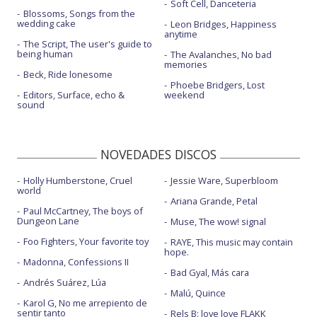
Soft Cell, Danceteria
Blossoms, Songs from the
wedding cake
Leon Bridges, Happiness
anytime
The Script, The user's guide to
being human
The Avalanches, No bad
memories
Beck, Ride lonesome
Phoebe Bridgers, Lost
Editors, Surface, echo &
weekend
sound
NOVEDADES DISCOS
Holly Humberstone, Cruel
Jessie Ware, Superbloom
world
Ariana Grande, Petal
Paul McCartney, The boys of
Dungeon Lane
Muse, The wow! signal
Foo Fighters, Your favorite toy
RAYE, This music may contain
hope.
Madonna, Confessions II
Bad Gyal, Más cara
Andrés Suárez, Lúa
Malú, Quince
Karol G, No me arrepiento de
sentir tanto
Rels B: love love FLAKK