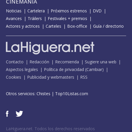
CINEMANÍA
Noticias
Cartelera
Próximos estrenos
DVD
Avances
Tráilers
Festivales + premios
Actores y actrices
Carteles
Box-office
Guía / directorio
Contacto
Redacción
Recomienda
Sugiere una web
Aspectos legales
Política de privacidad
(
Cambiar
)
Cookies
Publicidad y webmasters
RSS
Otros servicios:
Chistes
|
Top10Listas.com
LaHiguera.net. Todos los derechos reservados