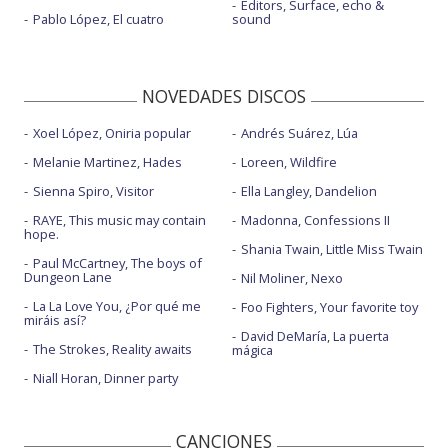
Editors, Surface, echo &
Pablo López, El cuatro
sound
NOVEDADES DISCOS
Xoel López, Oniria popular
Andrés Suárez, Lúa
Melanie Martinez, Hades
Loreen, Wildfire
Sienna Spiro, Visitor
Ella Langley, Dandelion
RAYE, This music may contain
Madonna, Confessions II
hope.
Shania Twain, Little Miss Twain
Paul McCartney, The boys of
Dungeon Lane
Nil Moliner, Nexo
La La Love You, ¿Por qué me
Foo Fighters, Your favorite toy
miráis así?
David DeMaría, La puerta
The Strokes, Reality awaits
mágica
Niall Horan, Dinner party
CANCIONES