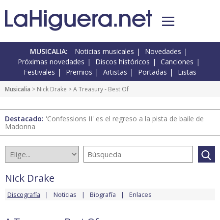
MUSICALIA:
Noticias musicales
Novedades
Próximas novedades
Discos históricos
Canciones
Festivales
Premios
Artistas
Portadas
Listas
Musicalia
>
Nick Drake
> A Treasury - Best Of
Destacado:
'Confessions II' es el regreso a la pista de baile de
Madonna
Nick Drake
Discografía
Noticias
Biografía
Enlaces