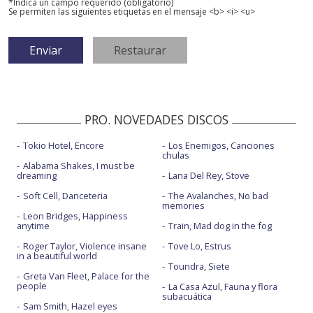
*Indica un campo requerido (obligatorio)
Se permiten las siguientes etiquetas en el mensaje <b> <i> <u>
PRO. NOVEDADES DISCOS
Tokio Hotel, Encore
Los Enemigos, Canciones
chulas
Alabama Shakes, I must be
dreaming
Lana Del Rey, Stove
Soft Cell, Danceteria
The Avalanches, No bad
memories
Leon Bridges, Happiness
anytime
Train, Mad dog in the fog
Roger Taylor, Violence insane
Tove Lo, Estrus
in a beautiful world
Toundra, Siete
Greta Van Fleet, Palace for the
people
La Casa Azul, Fauna y flora
subacuática
Sam Smith, Hazel eyes