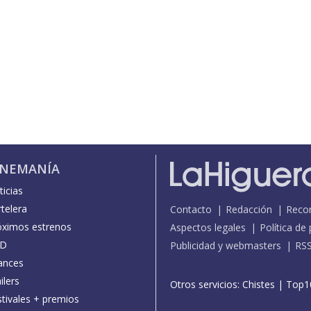
INEMANÍA
icias
telera
Contacto
Redacción
Reco
óximos estrenos
Aspectos legales
Política de
D
Publicidad y webmasters
RS
ances
ilers
Otros servicios:
Chistes
|
Top1
stivales + premios