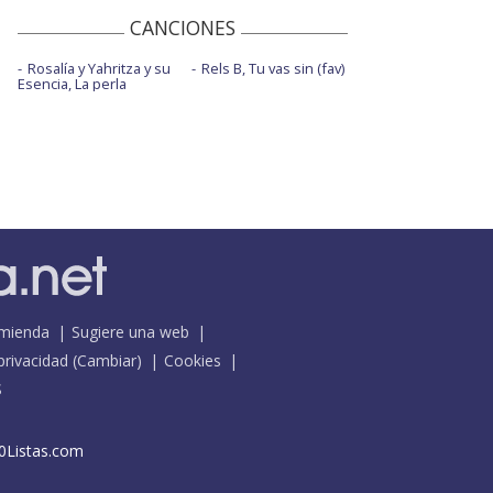
CANCIONES
Rosalía y Yahritza y su
Rels B, Tu vas sin (fav)
Esencia, La perla
mienda
Sugiere una web
 privacidad
(
Cambiar
)
Cookies
S
0Listas.com