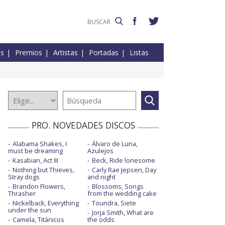
es
Premios
Artistas
Portadas
Listas
PRO. NOVEDADES DISCOS
Alabama Shakes, I
Álvaro de Luna,
must be dreaming
Azulejos
Kasabian, Act III
Beck, Ride lonesome
Nothing but Thieves,
Carly Rae Jepsen, Day
Stray dogs
and night
Brandon Flowers,
Blossoms, Songs
Thrasher
from the wedding cake
Nickelback, Everything
Toundra, Siete
under the sun
Jorja Smith, What are
Camela, Titánicos
the odds