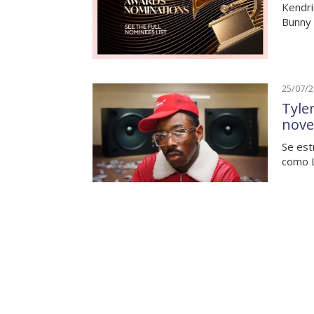
Kendri
Bunny 
25/07/
Tyle
nove
Se est
como L