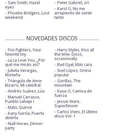
Sam Smith, Hazel
Peter Gabriel, o/i
eyes
Karol G, No me
Phoebe Bridgers, Lost
arrepiento de sentir
weekend
tanto
NOVEDADES DISCOS
Foo Fighters, Your
Harry Styles, Kiss all
favorite toy
the time. Disco,
occasionally.
La La Love You, ¿Por
qué me miráis así?
Bad Gyal, Más cara
Julieta Venegas,
Xoel López, Oniria
Norteña
popular
Triángulo de Amor
Gorillaz, The
Bizarro, Mi catedral
mountain
Andrés Suárez, Lúa
Kase.O, Camisa de
fuerza
Manuel Carrasco,
Pueblo salvaje I
Jessie Ware,
Superbloom
Malú, Quince
Carlos Vives, El último
Kany García, Puerta
disco Vol. 1
abierta
Niall Horan, Dinner
party