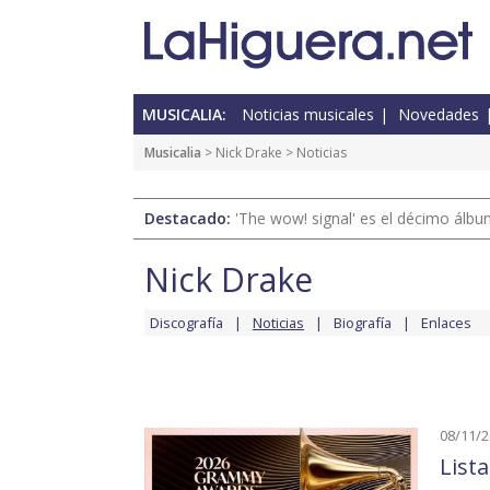
MUSICALIA:
Noticias musicales
Novedades
Musicalia
>
Nick Drake
> Noticias
Destacado:
'The wow! signal' es el décimo álb
Nick Drake
Discografía
Noticias
Biografía
Enlaces
08/11/
List