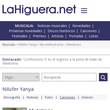
MUSICALIA:
Noticias musicales
Novedades
Próximas novedades
Discos históricos
Canciones
Festivales
Premios
Artistas
Portadas
Listas
Musicalia
>
Nilüfer Yanya
>
My method actor
> Mutations
Destacado:
'Confessions II' es el regreso a la pista de baile de
Madonna
Nilüfer Yanya
Discografía
Noticias
Fotos
Canciones
Enlaces