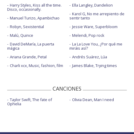
Harry Styles, Kiss all the time.
Ella Langley, Dandelion
Disco, occasionally.
Karol G, No me arrepiento de
Manuel Turizo, Apambichao
sentir tanto
Robyn, Sexistential
Jessie Ware, Superbloom
Malú, Quince
Melendi, Pop rock
David DeMaría, La puerta
La La Love You, ¿Por qué me
mágica
miráis así?
Ariana Grande, Petal
Andrés Suárez, Lúa
Charli xcx, Music, fashion, film
James Blake, Trying times
CANCIONES
Taylor Swift, The fate of
Olivia Dean, Man I need
Ophelia