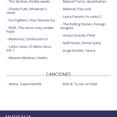
The Strokes, Reality awaits
Manuel Turizo, Apambichao
Charlie Puth, Whatever's
Melendi, Pop rock
clever
Laura Pausini, Yo canto 2
Foo Fighters, Your favorite toy
The Rolling Stones, Foreign
RAYE, This music may contain
tongues
hope.
Ariana Grande, Petal
Madonna, Confessions II
Niall Horan, Dinner party
Carlos Vives, El último disco
Vol. 1
Jorge Drexler, Taracá
Melanie Martinez, Hades
CANCIONES
Aitana, Superestrella
Rels B, Tu vas sin (fav)
MUSICALIA