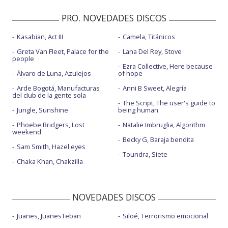
PRO. NOVEDADES DISCOS
Kasabian, Act III
Camela, Titánicos
Greta Van Fleet, Palace for the
Lana Del Rey, Stove
people
Ezra Collective, Here because
Álvaro de Luna, Azulejos
of hope
Arde Bogotá, Manufacturas
Anni B Sweet, Alegría
del club de la gente sola
The Script, The user's guide to
Jungle, Sunshine
being human
Phoebe Bridgers, Lost
Natalie Imbruglia, Algorithm
weekend
Becky G, Baraja bendita
Sam Smith, Hazel eyes
Toundra, Siete
Chaka Khan, Chakzilla
NOVEDADES DISCOS
Juanes, JuanesTeban
Siloé, Terrorismo emocional