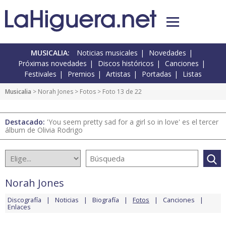
MUSICALIA:
Noticias musicales
Novedades
Próximas novedades
Discos históricos
Canciones
Festivales
Premios
Artistas
Portadas
Listas
Musicalia
>
Norah Jones
>
Fotos
> Foto 13 de 22
Destacado:
'You seem pretty sad for a girl so in love' es el tercer
álbum de Olivia Rodrigo
Norah Jones
Discografía
Noticias
Biografía
Fotos
Canciones
Enlaces