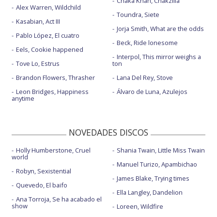
Chaka Khan, Chakzilla
Alex Warren, Wildchild
Toundra, Siete
Kasabian, Act III
Jorja Smith, What are the odds
Pablo López, El cuatro
Beck, Ride lonesome
Eels, Cookie happened
Interpol, This mirror weighs a
Tove Lo, Estrus
ton
Brandon Flowers, Thrasher
Lana Del Rey, Stove
Leon Bridges, Happiness
Álvaro de Luna, Azulejos
anytime
NOVEDADES DISCOS
Holly Humberstone, Cruel
Shania Twain, Little Miss Twain
world
Manuel Turizo, Apambichao
Robyn, Sexistential
James Blake, Trying times
Quevedo, El baifo
Ella Langley, Dandelion
Ana Torroja, Se ha acabado el
show
Loreen, Wildfire