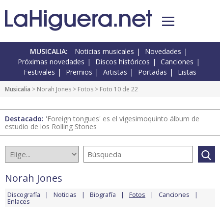
MUSICALIA:
Noticias musicales
Novedades
Próximas novedades
Discos históricos
Canciones
Festivales
Premios
Artistas
Portadas
Listas
Musicalia
>
Norah Jones
>
Fotos
> Foto 10 de 22
Destacado:
'Foreign tongues' es el vigesimoquinto álbum de
estudio de los Rolling Stones
Norah Jones
Discografía
Noticias
Biografía
Fotos
Canciones
Enlaces