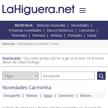
MUSICALIA:
Noticias musicales
Novedades
Próximas novedades
Discos históricos
Canciones
Festivales
Premios
Artistas
Portadas
Listas
Musicalia
>
Novedades Carminha
> Fotos
Destacado:
'You seem pretty sad for a girl so in love' es el tercer
álbum de Olivia Rodrigo
Novedades Carminha
Discografía
Noticias
Fotos
Canciones
Enlaces