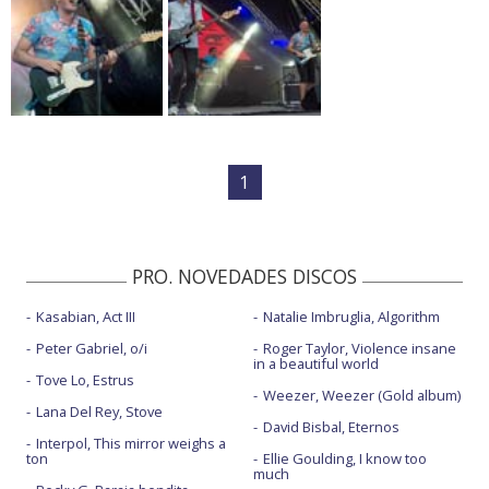
1
PRO. NOVEDADES DISCOS
Kasabian, Act III
Natalie Imbruglia, Algorithm
Peter Gabriel, o/i
Roger Taylor, Violence insane
in a beautiful world
Tove Lo, Estrus
Weezer, Weezer (Gold album)
Lana Del Rey, Stove
David Bisbal, Eternos
Interpol, This mirror weighs a
ton
Ellie Goulding, I know too
much