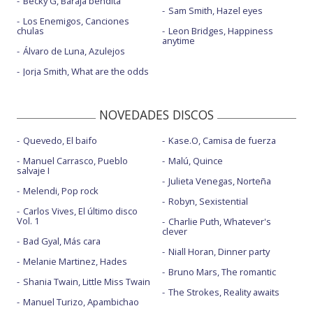
Becky G, Baraja bendita
Sam Smith, Hazel eyes
Los Enemigos, Canciones
chulas
Leon Bridges, Happiness
anytime
Álvaro de Luna, Azulejos
Jorja Smith, What are the odds
NOVEDADES DISCOS
Quevedo, El baifo
Kase.O, Camisa de fuerza
Manuel Carrasco, Pueblo
Malú, Quince
salvaje I
Julieta Venegas, Norteña
Melendi, Pop rock
Robyn, Sexistential
Carlos Vives, El último disco
Vol. 1
Charlie Puth, Whatever's
clever
Bad Gyal, Más cara
Niall Horan, Dinner party
Melanie Martinez, Hades
Bruno Mars, The romantic
Shania Twain, Little Miss Twain
The Strokes, Reality awaits
Manuel Turizo, Apambichao