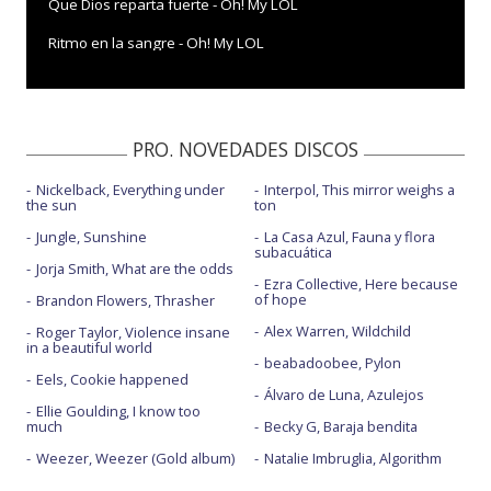
Que Dios reparta fuerte - Oh! My LOL
Ritmo en la sangre - Oh! My LOL
Te quiero igual - con Alba Galocha
Típica cara - con letra
PRO. NOVEDADES DISCOS
Verbena
Nickelback, Everything under
Interpol, This mirror weighs a
Ya no te veo - con Dellafuente
the sun
ton
Jungle, Sunshine
La Casa Azul, Fauna y flora
subacuática
Jorja Smith, What are the odds
Ezra Collective, Here because
of hope
Brandon Flowers, Thrasher
Alex Warren, Wildchild
Roger Taylor, Violence insane
in a beautiful world
beabadoobee, Pylon
Eels, Cookie happened
Álvaro de Luna, Azulejos
Ellie Goulding, I know too
much
Becky G, Baraja bendita
Weezer, Weezer (Gold album)
Natalie Imbruglia, Algorithm