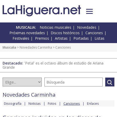
MUSICALIA:
Noticias musicales
Novedades
Próximas novedades
Discos históricos
Canciones
Festivales
Premios
Artistas
Portadas
Listas
Musicalia
>
Novedades Carminha
> Canciones
Destacado:
'Petal' es el octavo álbum de estudio de Ariana
Grande
Novedades Carminha
Discografía
Noticias
Fotos
Canciones
Enlaces