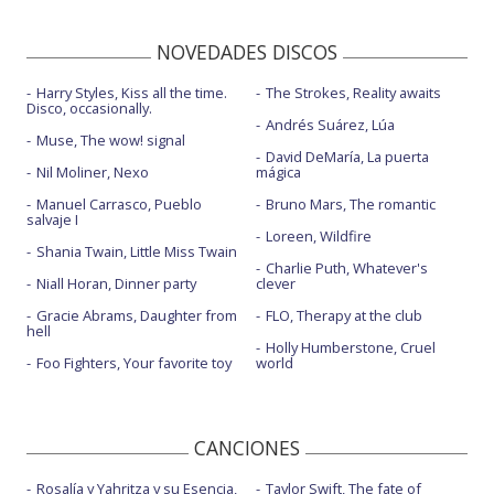
NOVEDADES DISCOS
Harry Styles, Kiss all the time.
The Strokes, Reality awaits
Disco, occasionally.
Andrés Suárez, Lúa
Muse, The wow! signal
David DeMaría, La puerta
Nil Moliner, Nexo
mágica
Manuel Carrasco, Pueblo
Bruno Mars, The romantic
salvaje I
Loreen, Wildfire
Shania Twain, Little Miss Twain
Charlie Puth, Whatever's
Niall Horan, Dinner party
clever
Gracie Abrams, Daughter from
FLO, Therapy at the club
hell
Holly Humberstone, Cruel
Foo Fighters, Your favorite toy
world
CANCIONES
Rosalía y Yahritza y su Esencia,
Taylor Swift, The fate of