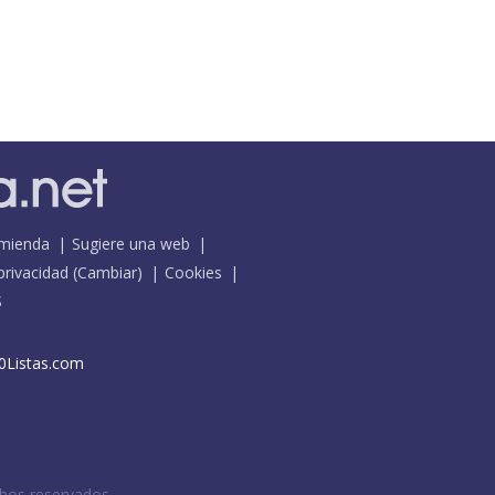
mienda
Sugiere una web
 privacidad
(
Cambiar
)
Cookies
S
0Listas.com
chos reservados