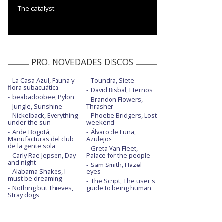
The catalyst
PRO. NOVEDADES DISCOS
La Casa Azul, Fauna y
Toundra, Siete
flora subacuática
David Bisbal, Eternos
beabadoobee, Pylon
Brandon Flowers,
Jungle, Sunshine
Thrasher
Nickelback, Everything
Phoebe Bridgers, Lost
under the sun
weekend
Arde Bogotá,
Álvaro de Luna,
Manufacturas del club
Azulejos
de la gente sola
Greta Van Fleet,
Carly Rae Jepsen, Day
Palace for the people
and night
Sam Smith, Hazel
Alabama Shakes, I
eyes
must be dreaming
The Script, The user's
Nothing but Thieves,
guide to being human
Stray dogs