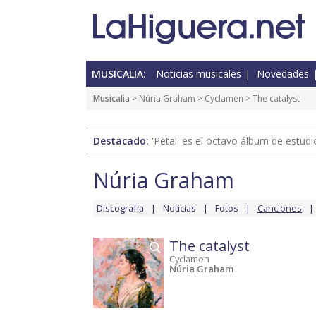
MUSICALIA:
Noticias musicales
Novedades
Musicalia
>
Núria Graham
>
Cyclamen
> The catalyst
Destacado:
'Petal' es el octavo álbum de estud
Núria Graham
Discografía
Noticias
Fotos
Canciones
The catalyst
Cyclamen
Núria Graham