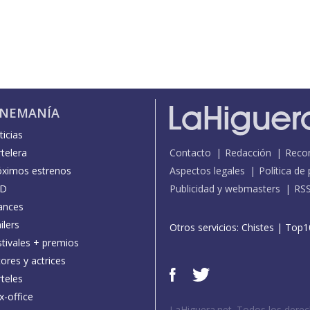
INEMANÍA
icias
telera
Contacto
Redacción
Reco
óximos estrenos
Aspectos legales
Política de
D
Publicidad y webmasters
RS
ances
ilers
Otros servicios:
Chistes
|
Top1
stivales + premios
ores y actrices
teles
x-office
LaHiguera.net. Todos los dere