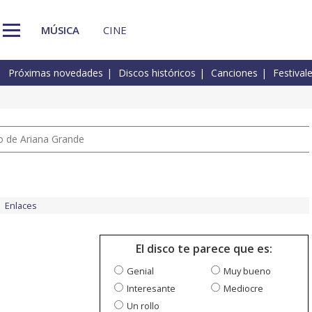
MÚSICA
CINE
Próximas novedades
Discos históricos
Canciones
Festival
io de Ariana Grande
Enlaces
El disco te parece que es:
Genial
Muy bueno
Interesante
Mediocre
Un rollo