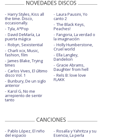
NOVEDADES DISCOS
Harry Styles, Kiss all
Laura Pausini, Yo
the time. Disco,
canto 2
occasionally.
The Black Keys,
Tyla, A*Pop
Peaches!
David DeMaría, La
Fangoria, La verdad o
puerta mágica
la imaginación
Robyn, Sexistential
Holly Humberstone,
Cruel world
Charli xcx, Music,
fashion, film
Ella Langley,
Dandelion
James Blake, Trying
times
Gracie Abrams,
Daughter from hell
Carlos Vives, El último
disco Vol. 1
Rels B: love love
FLAKK
Bunbury, De un siglo
anterior
Karol G, No me
arrepiento de sentir
tanto
CANCIONES
Pablo López, El niño
Rosalía y Yahritza y su
del espacio
Esencia, La perla