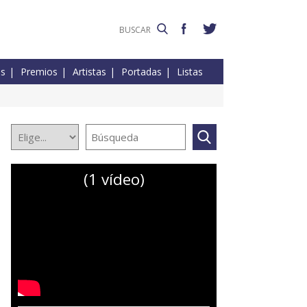
es
Premios
Artistas
Portadas
Listas
(1 vídeo)