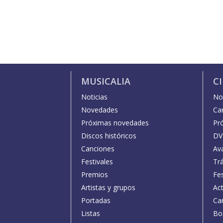
MUSICALIA
C
Noticias
Not
Novedades
Car
Próximas novedades
Pr
Discos históricos
DV
Canciones
Av
Festivales
Trá
Premios
Fe
Artistas y grupos
Act
Portadas
Car
Listas
Bo