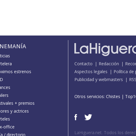
INEMANÍA
icias
telera
Contacto
Redacción
Reco
óximos estrenos
Aspectos legales
Política de
D
Publicidad y webmasters
RS
ances
ilers
Otros servicios:
Chistes
|
Top1
stivales + premios
ores y actrices
teles
x-office
LaHiguera.net. Todos los dere
a / directorio