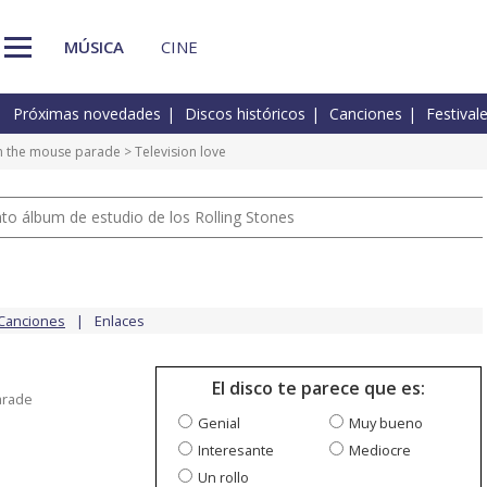
MÚSICA
CINE
Próximas novedades
Discos históricos
Canciones
Festival
 in the mouse parade
> Television love
nto álbum de estudio de los Rolling Stones
Canciones
Enlaces
El disco te parece que es:
parade
Genial
Muy bueno
Interesante
Mediocre
Un rollo