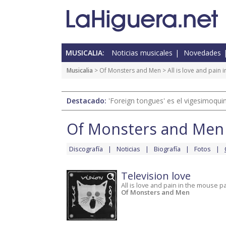
MUSICALIA:
Noticias musicales
Novedades
Musicalia
>
Of Monsters and Men
>
All is love and pain
Destacado:
'Foreign tongues' es el vigesimoqui
Of Monsters and Men
Discografía
Noticias
Biografía
Fotos
Television love
All is love and pain in the mouse 
Of Monsters and Men