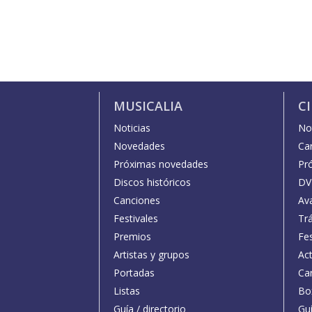
MUSICALIA
C
Noticias
Not
Novedades
Car
Próximas novedades
Pr
Discos históricos
DV
Canciones
Av
Festivales
Trá
Premios
Fe
Artistas y grupos
Act
Portadas
Car
Listas
Bo
Guía / directorio
Guí