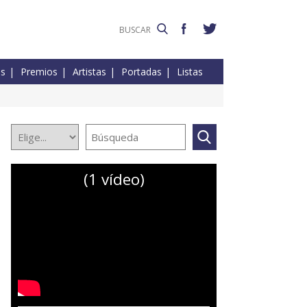
es
Premios
Artistas
Portadas
Listas
(1 vídeo)