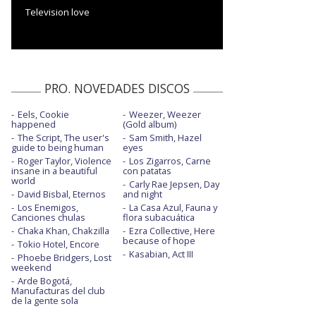
Television love
PRO. NOVEDADES DISCOS
Eels, Cookie
Weezer, Weezer
happened
(Gold album)
The Script, The user's
Sam Smith, Hazel
guide to being human
eyes
Roger Taylor, Violence
Los Zigarros, Carne
insane in a beautiful
con patatas
world
Carly Rae Jepsen, Day
David Bisbal, Eternos
and night
Los Enemigos,
La Casa Azul, Fauna y
Canciones chulas
flora subacuática
Chaka Khan, Chakzilla
Ezra Collective, Here
because of hope
Tokio Hotel, Encore
Kasabian, Act III
Phoebe Bridgers, Lost
weekend
Arde Bogotá,
Manufacturas del club
de la gente sola