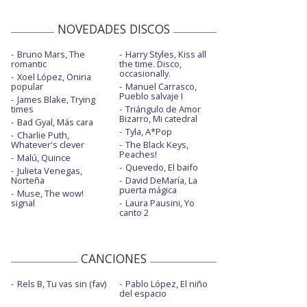
NOVEDADES DISCOS
Bruno Mars, The
Harry Styles, Kiss all
romantic
the time. Disco,
occasionally.
Xoel López, Oniria
popular
Manuel Carrasco,
Pueblo salvaje I
James Blake, Trying
times
Triángulo de Amor
Bizarro, Mi catedral
Bad Gyal, Más cara
Tyla, A*Pop
Charlie Puth,
Whatever's clever
The Black Keys,
Peaches!
Malú, Quince
Quevedo, El baifo
Julieta Venegas,
Norteña
David DeMaría, La
puerta mágica
Muse, The wow!
signal
Laura Pausini, Yo
canto 2
CANCIONES
Rels B, Tu vas sin (fav)
Pablo López, El niño
del espacio