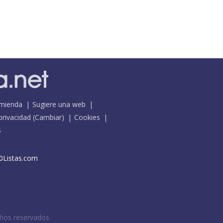
mienda
Sugiere una web
 privacidad
(
Cambiar
)
Cookies
S
0Listas.com
chos reservados